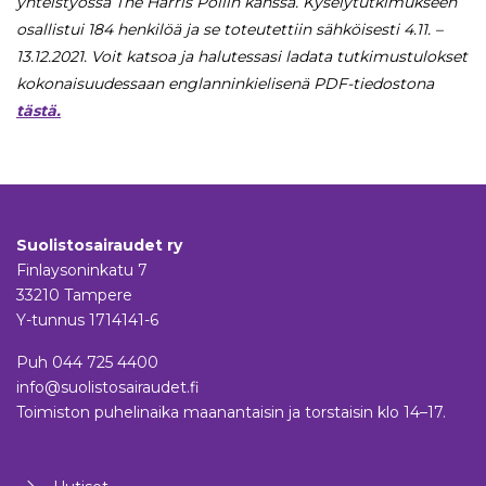
yhteistyössä The Harris Pollin kanssa. Kyselytutkimukseen
osallistui 184 henkilöä ja se toteutettiin sähköisesti 4.11. –
13.12.2021.
Voit katsoa ja halutessasi ladata tutkimustulokset
kokonaisuudessaan englanninkielisenä PDF-tiedostona
tästä.
Suolistosairaudet ry
Finlaysoninkatu 7
33210 Tampere
Y-tunnus 1714141-6
Puh
044 725 4400
info@suolistosairaudet.fi
Toimiston puhelinaika maanantaisin ja torstaisin klo 14–17.