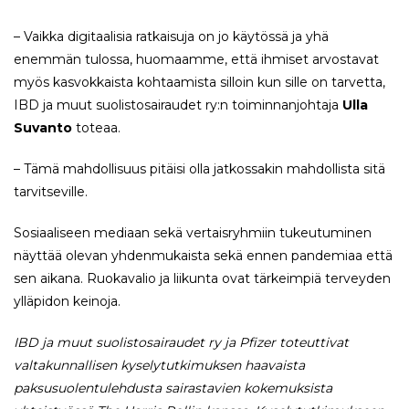
– Vaikka digitaalisia ratkaisuja on jo käytössä ja yhä
enemmän tulossa, huomaamme, että ihmiset arvostavat
myös kasvokkaista kohtaamista silloin kun sille on tarvetta,
IBD ja muut suolistosairaudet ry:n toiminnanjohtaja
Ulla
Suvanto
toteaa.
– Tämä mahdollisuus pitäisi olla jatkossakin mahdollista sitä
tarvitseville.
Sosiaaliseen mediaan sekä vertaisryhmiin tukeutuminen
näyttää olevan yhdenmukaista sekä ennen pandemiaa että
sen aikana. Ruokavalio ja liikunta ovat tärkeimpiä terveyden
ylläpidon keinoja.
IBD ja muut suolistosairaudet ry ja Pfizer toteuttivat
valtakunnallisen kyselytutkimuksen haavaista
paksusuolentulehdusta sairastavien kokemuksista