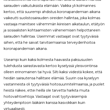
sairauden vaikutuksista elämään. Vaikka yli kolmannes
kertoo, että suurempi ahdistus koronapandemian aikana
vaikeutti suolistosairauden oireiden hallintaa, joka kolmas
vastaaja mainitsee vähemmän kiireisen aikataulun, etätyön
ja sosiaalisten kohtaamisten vähenemisen helpottaneen
sairauden hallintaa. Useimmat vastaajat ovat tyytyväisiä
siihen, että he saivat tarvitsemaansa terveydenhoitoa
koronapandemian aikana.
Useampi kuin kaksi kolmesta haavaista paksusuolen
tulehdusta sairastavasta kertoo kyselyssä yleisvointinsa
olleen erinomainen tai hyvä. Silti kaksi viidestä kokee, että
heidän sairautensa hallitsee elämää. Suurin osa kyselyyn
vastanneista oli tyytyväisiä hoitosuunnitelmaansa, ja puolet
heistä näkee, ettei heillä ole tarvetta harkita muita
hoitovaihtoehtoja. Vastaajat ovat tyytyväisempiä
yhteydenpitoon lääkärin kanssa kasvokkain kuin
virtuaalisesti.