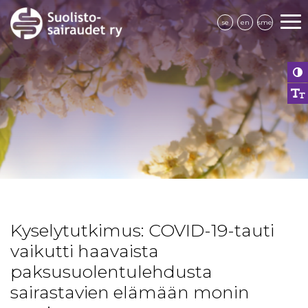
se
en
sme
Kyselytutkimus: COVID-19-tauti
vaikutti haavaista
paksusuolentulehdusta
sairastavien elämään monin