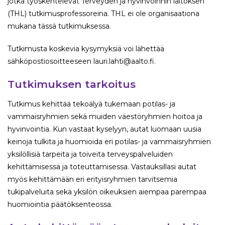
jotka työskentelevät Terveyden ja hyvinvoinnin laitoksen
(THL) tutkimusprofessoreina. THL ei ole organisaationa
mukana tässä tutkimuksessa.
Tutkimusta koskevia kysymyksiä voi lähettää
sähköpostiosoitteeseen lauri.lahti@aalto.fi.
Tutkimuksen tarkoitus
Tutkimus kehittää tekoälyä tukemaan potilas- ja
vammaisryhmien sekä muiden väestöryhmien hoitoa ja
hyvinvointia. Kun vastaat kyselyyn, autat luomaan uusia
keinoja tulkita ja huomioida eri potilas- ja vammaisryhmien
yksilöllisiä tarpeita ja toiveita terveyspalveluiden
kehittämisessä ja toteuttamisessa. Vastauksillasi autat
myös kehittämään eri erityisryhmien tarvitsemia
tukipalveluita sekä yksilön oikeuksien aiempaa parempaa
huomiointia päätöksenteossa.