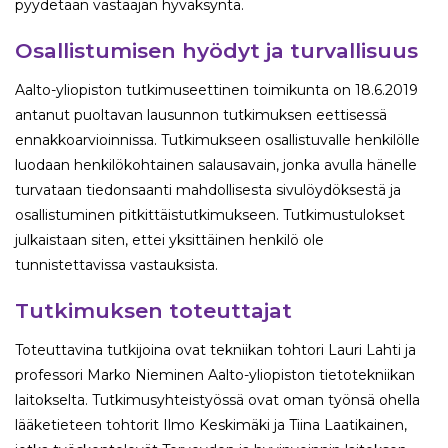
pyydetään vastaajan hyväksyntä.
Osallistumisen hyödyt ja turvallisuus
Aalto-yliopiston tutkimuseettinen toimikunta on 18.6.2019
antanut puoltavan lausunnon tutkimuksen eettisessä
ennakkoarvioinnissa. Tutkimukseen osallistuvalle henkilölle
luodaan henkilökohtainen salausavain, jonka avulla hänelle
turvataan tiedonsaanti mahdollisesta sivulöydöksestä ja
osallistuminen pitkittäistutkimukseen. Tutkimustulokset
julkaistaan siten, ettei yksittäinen henkilö ole
tunnistettavissa vastauksista.
Tutkimuksen toteuttajat
Toteuttavina tutkijoina ovat tekniikan tohtori Lauri Lahti ja
professori Marko Nieminen Aalto-yliopiston tietotekniikan
laitokselta. Tutkimusyhteistyössä ovat oman työnsä ohella
lääketieteen tohtorit Ilmo Keskimäki ja Tiina Laatikainen,