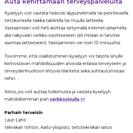
Auta kehittämään terveyspalveluita
Kyselyyn voit vastata helposti älypuhelimella tai perinteisellä
tietokoneella taikka tabletilla tai muulla laitteella.
Vastaamisen voit heti aloittaa siirtymällä internet-selaimella
alla näkyvään verkko-osoitteeseen (eli mitään ei tarvitse
asentaa laitteeseen). Vastaaminen vie noin 10 minuuttia.
Toivomme, että osallistuminen kyselyyn voi tarjota sinulle
kiinnostavan mahdollisuuden arvioida erilaisia terveyteen ja
terveydenhuoltoon liittyviä tilanteita sekä suhtautumistasi
niihin.
Kiitos, jos voit auttaa tutkimusta ja vastata kyselyyn
mahdollisimman pian
verkkosivulla >>
Parhain terveisin
Lauri Lahti
tekniikan tohtori, Aalto-yliopisto, tietotekniikan laitos