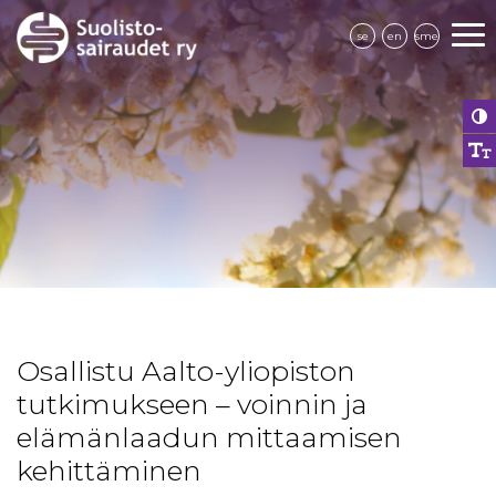
se
en
sme
Osallistu Aalto-yliopiston
tutkimukseen – voinnin ja
elämänlaadun mittaamisen
kehittäminen