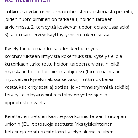
Tutkimus pyrkii tunnistamaan ihmisten viestinnästä piirteitä,
joiden huomioiminen on tärkeää 1) hoidon tarpeen
arvioinnissa, 2) terveyttä koskevan tiedon opiskelussa sekä
3) suotuisan terveyskäyttäytymisen tukemisessa.
Kysely tarjoaa mahdollisuuden kertoa myös
koronavirukseen liittyvistä kokemuksista. Kyselyä ei ole
kuitenkaan tarkoitettu hoidon tarpeen arviointiin, eikä
myöskään hoito- tai toimintaohjeeksi (tämä mainitaan
myös aivan kyselyn alussa selvästi). Tutkimus kerää
vastauksia erityisesti a) potilas- ja vammaisryhmiltä sekä b)
terveyttä ja hyvinvointia edistävien yhteisöjen ja
oppilaitosten väeltä.
Kerättävien tietojen käsittelyssä kunnioitetaan Euroopan
unionin (EU) tietosuoja-asetusta. Yksityiskohtainen
tietosuojailmoitus esitellään kyselyn alussa ja siihen