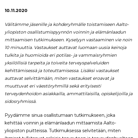
10.11.2020
Välitämme jäsenille ja kohderyhmälle toistamiseen Aalto-
yliopiston osallistumispyynnön voinnin ja elämänlaadun
mittaamisen tutkimukseen.
Kyselyyn vastaaminen vie noin
10 minuuttia.
Vastaukset auttavat luomaan uusia keinoja
tulkita ja huomioida eri potilas- ja vammaisryhmien
yksilöllisiä tarpeita ja toiveita terveyspalveluiden
kehittämisessä ja toteuttamisessa. Lisäksi vastaukset
auttavat selvittämään, miten vastaukset eroavat ja
muuttuvat eri väestöryhmillä sekä erityisesti
terveydenhoidon asiakkailla, ammattilaisilla, opiskelijoilla ja
sidosryhmissä.
Pyydämme sinua osallistumaan tutkimukseen, joka
kehittää voinnin ja elämänlaadun mittaamista Aalto-
yliopiston puitteissa. Tutkimuksessa selvitetään, miten