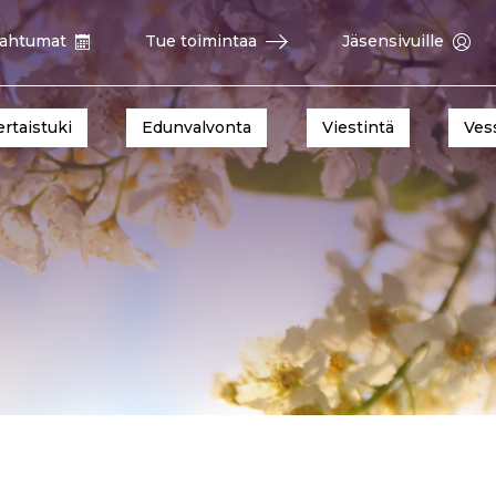
ahtumat
Tue toimintaa
Jäsensivuille
ertaistuki
Edunvalvonta
Viestintä
Ves