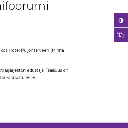
aifoorumi
Sokos Hotel Puijonsarveen (Minna
tilasjärjestön edustaja. Tilaisuus on
sta kiinnostuneille.