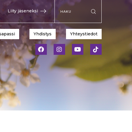
Hae sivustolta
Liity jäseneksi
Suorita haku
sapassi
Yhdistys
Yhteystiedot