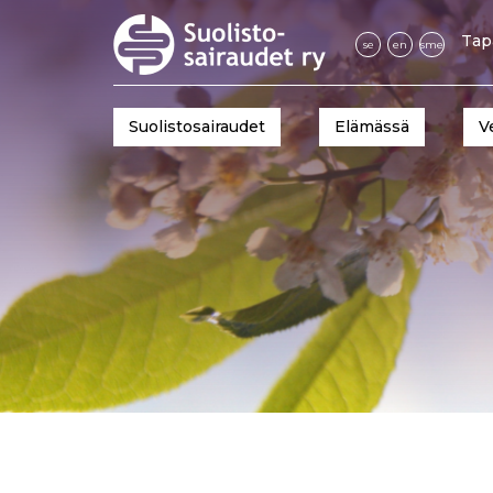
Tap
se
en
sme
Suolistosairaudet
Elämässä
V