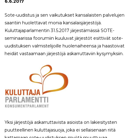
6.6.2017
Sote-uudistus ja sen vaikutukset kansalaisten palvelujen
saantiin huolettavat monia kansalaisjärjestöjä.
Kuluttajaparlamentin 31.5.2017 järjestämässä SOTE-
seminaarissa foorumiin kuuluvat järjestöt esittivät sote-
uudistuksen valmistelijoille huolenaiheensa ja haastoivat
heidät vastaamaan järjestöjä askarruttaviin kysymyksiin.
Yksi järjestöjä askarruttavista asioista on lakiesitysten
puutteellinen kuluttajasuoja, joka ei sellaisenaan riitä
kattamaan sote-uudistuksen myötä muuttuvaa