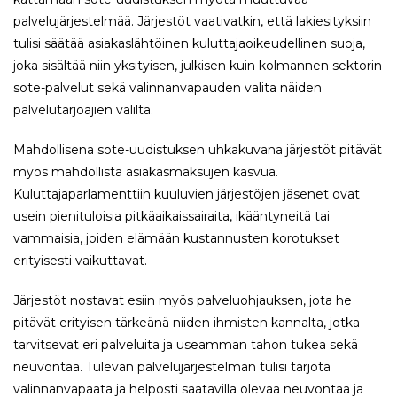
palvelujärjestelmää. Järjestöt vaativatkin, että lakiesityksiin
tulisi säätää asiakaslähtöinen kuluttajaoikeudellinen suoja,
joka sisältää niin yksityisen, julkisen kuin kolmannen sektorin
sote-palvelut sekä valinnanvapauden valita näiden
palvelutarjoajien väliltä.
Mahdollisena sote-uudistuksen uhkakuvana järjestöt pitävät
myös mahdollista asiakasmaksujen kasvua.
Kuluttajaparlamenttiin kuuluvien järjestöjen jäsenet ovat
usein pienituloisia pitkäaikaissairaita, ikääntyneitä tai
vammaisia, joiden elämään kustannusten korotukset
erityisesti vaikuttavat.
Järjestöt nostavat esiin myös palveluohjauksen, jota he
pitävät erityisen tärkeänä niiden ihmisten kannalta, jotka
tarvitsevat eri palveluita ja useamman tahon tukea sekä
neuvontaa. Tulevan palvelujärjestelmän tulisi tarjota
valinnanvapaata ja helposti saatavilla olevaa neuvontaa ja