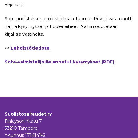
ohjausta.
Sote-uudistuksen projektijohtaja Tuomas Pöysti vastaanotti
nämä kysymykset ja huolenaiheet. Näihin odotetaan
kirjallisia vastineita.
>>
Lehdistötiedote
Sote-valmistelijoille annetut kysymykset (PDF)
Suolistosairaudet ry
Finlaysoninkatu 7
33210 Tampere
Y-tunnus 1714141-6