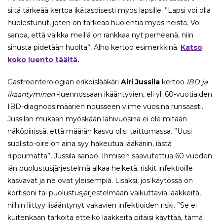
siitä tärkeää kertoa ikätasoisesti myös lapsille. ”Lapsi voi olla
huolestunut, joten on tärkeää huolehtia myös heistä. Voi
sanoa, että vaikka meillä on rankkaa nyt perheenä, niin
sinusta pidetään huolta”, Alho kertoo esimerkkinä.
Katso
koko luento täältä.
Gastroenterologian erikoislääkäri
Airi Jussila
kertoo
IBD ja
ikääntyminen
-luennossaan ikääntyvien, eli yli 60-vuotiaiden
IBD-diagnoosimäärien nousseen viime vuosina runsaasti.
Jussilan mukaan myöskään lähivuosina ei ole mitään
näköpiirissä, että määrän kasvu olisi taittumassa. ”Uusi
suolisto-oire on aina syy hakeutua lääkäriin, iästä
riippumatta”, Jussila sanoo. Ihmisen saavutettua 60 vuoden
iän puolustusjärjestelmä alkaa heiketä, riskit infektioille
kasvavat ja ne ovat yleisempiä. Lisäksi, jos käytössä on
kortisoni tai puolustusjärjestelmään vaikuttavia lääkkeitä,
niihin liittyy lisääntynyt vakavien infektioiden riski. ”Se ei
kuitenkaan tarkoita etteikö lääkkeitä pitäisi käyttää, tämä