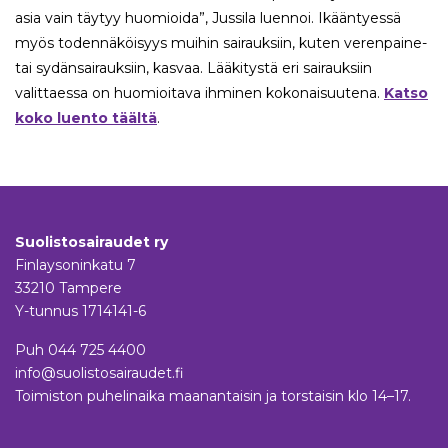
asia vain täytyy huomioida”, Jussila luennoi. Ikääntyessä
myös todennäköisyys muihin sairauksiin, kuten verenpaine-
tai sydänsairauksiin, kasvaa. Lääkitystä eri sairauksiin
valittaessa on huomioitava ihminen kokonaisuutena.
Katso
koko luento täältä
.
Suolistosairaudet ry
Finlaysoninkatu 7
33210 Tampere
Y-tunnus 1714141-6
Puh
044 725 4400
info@suolistosairaudet.fi
Toimiston puhelinaika maanantaisin ja torstaisin klo 14–17.