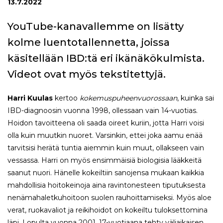
13.7.2022
YouTube-kanavallemme on lisätty
kolme luentotallennetta, joissa
käsitellään IBD:tä eri ikänäkökulmista.
Videot ovat myös tekstitettyjä.
Harri Kuulas
kertoo
kokemuspuheenvuorossaan
, kuinka sai
IBD-diagnoosin vuonna 1998, ollessaan vain 14-vuotias.
Hoidon tavoitteena oli saada oireet kuriin, jotta Harri voisi
olla kuin muutkin nuoret. Varsinkin, ettei joka aamu enää
tarvitsisi herätä tuntia aiemmin kuin muut, ollakseen vain
vessassa. Harri on myös ensimmäisiä biologisia lääkkeitä
saanut nuori. Hänelle kokeiltiin sanojensa mukaan kaikkia
mahdollisia hoitokeinoja aina ravintonesteen tiputuksesta
nenämahaletkuhoitoon suolen rauhoittamiseksi. Myös aloe
verat, ruokavaliot ja reikihoidot on kokeiltu tuloksettomina
läpi. Lopulta vuonna 2001, 17-vuotiaana tehty väliaikaisen