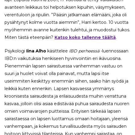
avanteen leikkaus toi helpotuksen kipuihin, väsymykseen,
verentuloon ja ripuliin. ”Pääsin jatkamaan elämääni, joka oli
pysähtynyt kolme vuotta aiemmin”, Harri kertoo. 10 vuotta
myöhemmin avanne kuitenkin tulehtui, ja muodostui tukos.
Miten tästä eteenpäin?
Katso koko tallenne täältä
.
Psykologi
Iina Alho
käsittelee
IBD perheessä
-luennossaan
IBD:n vaikutuksia henkiseen hyvinvointiin eri ikävuosina.
Pienemmän lapsen sairastuessa vanhemman vastuu on
suuri ja huolet voivat olla painavat, mutta lapsi itse
useimmiten keskittyy enemmän siihen, saako hän syödä ja
leikkiä kuten ennenkin. Lapsen kasvaessa ymmärrys
kroonisesta sairaudesta ja erilaisuudesta muihin verrattuna
kasvaa, jolloin olisi asiaa edistävää puhua sairaudesta nuoren
omien voimavarojen puitteissa. Erityisen tärkeää lapsen
sairastaessa on lapsen luottamus omaan hoitajaan, yleensä
vanhempaan, ja kokemus turvallisuudesta myös sairauden
hoitoon liittyvissä tilanteissa. Kun vanhempi sairastaa, on