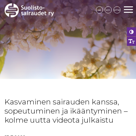
se
en
sme
Kasvaminen sairauden kanssa,
sopeutuminen ja ikääntyminen –
kolme uutta videota julkaistu