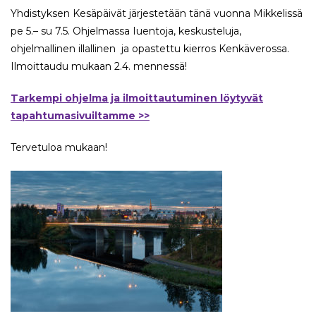
Yhdistyksen Kesäpäivät järjestetään tänä vuonna Mikkelissä
pe 5.– su 7.5. Ohjelmassa Iuentoja, keskusteluja,
ohjelmallinen illallinen ja opastettu kierros Kenkäverossa.
Ilmoittaudu mukaan 2.4. mennessä!
Tarkempi ohjelma ja ilmoittautuminen löytyvät
tapahtumasivuiltamme >>
Tervetuloa mukaan!