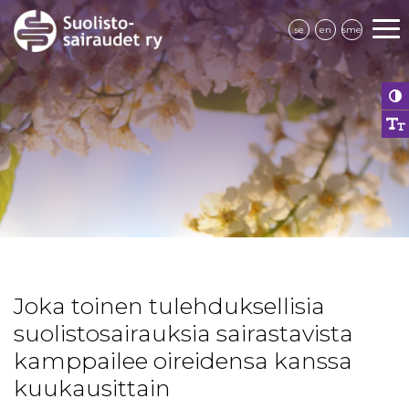
se
en
sme
Joka toinen tulehduksellisia
suolistosairauksia sairastavista
kamppailee oireidensa kanssa
kuukausittain