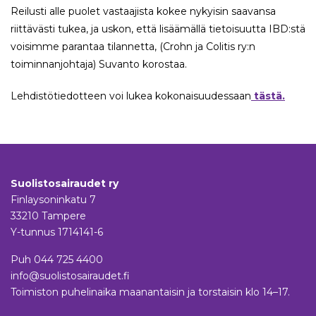
Reilusti alle puolet vastaajista kokee nykyisin saavansa
riittävästi tukea, ja uskon, että lisäämällä tietoisuutta IBD:stä
voisimme parantaa tilannetta, (Crohn ja Colitis ry:n
toiminnanjohtaja) Suvanto korostaa.
Lehdistötiedotteen voi lukea kokonaisuudessaan
tästä.
Suolistosairaudet ry
Finlaysoninkatu 7
33210 Tampere
Y-tunnus 1714141-6
Puh
044 725 4400
info@suolistosairaudet.fi
Toimiston puhelinaika maanantaisin ja torstaisin klo 14–17.