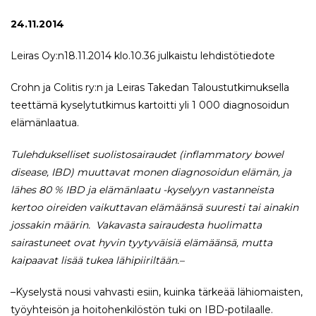
24.11.2014
Leiras Oy:n18.11.2014 klo.10.36 julkaistu lehdistötiedote
Crohn ja Colitis ry:n ja Leiras Takedan Taloustutkimuksella
teettämä kyselytutkimus kartoitti yli 1 000 diagnosoidun
elämänlaatua.
Tulehdukselliset suolistosairaudet (inflammatory bowel
disease, IBD) muuttavat monen diagnosoidun elämän, ja
lähes 80 % IBD ja elämänlaatu -kyselyyn vastanneista
kertoo oireiden vaikuttavan elämäänsä suuresti tai ainakin
jossakin määrin. Vakavasta sairaudesta huolimatta
sairastuneet ovat hyvin tyytyväisiä elämäänsä, mutta
kaipaavat lisää tukea lähipiiriltään.–
–Kyselystä nousi vahvasti esiin, kuinka tärkeää lähiomaisten,
työyhteisön ja hoitohenkilöstön tuki on IBD-potilaalle.