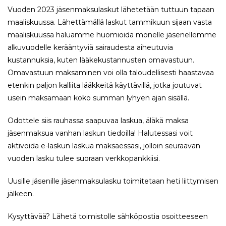
Vuoden 2023 jäsenmaksulaskut lähetetään tuttuun tapaan
maaliskuussa. Lähettämällä laskut tammikuun sijaan vasta
maaliskuussa haluamme huomioida monelle jäsenellemme
alkuvuodelle kerääntyviä sairaudesta aiheutuvia
kustannuksia, kuten lääkekustannusten omavastuun.
Omavastuun maksaminen voi olla taloudellisesti haastavaa
etenkin paljon kalliita lääkkeitä käyttävillä, jotka joutuvat
usein maksamaan koko summan lyhyen ajan sisällä.
Odottele siis rauhassa saapuvaa laskua, äläkä maksa
jäsenmaksua vanhan laskun tiedoilla! Halutessasi voit
aktivoida e-laskun laskua maksaessasi, jolloin seuraavan
vuoden lasku tulee suoraan verkkopankkiisi.
Uusille jäsenille jäsenmaksulasku toimitetaan heti liittymisen
jälkeen.
Kysyttävää? Lähetä toimistolle sähköpostia osoitteeseen