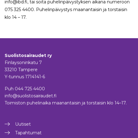
info@ibd.fi, tai soita puhelinpäivystyksen aikana numeroon
075 325 4400. Puhelinpäivystys maanantaisin ja torstaisin
klo 14 – 17.
Suolistosairaudet ry
Finlaysoninkatu 7
33210 Tampere
Y-tunnus 1714141-6
Puh
044 725 4400
info@suolistosairaudet.fi
Toimiston puhelinaika maanantaisin ja torstaisin klo 14–17.
Uutiset
Tapahtumat