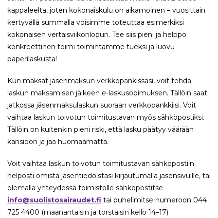
kappaleelta, joten kokonaiskulu on aikamoinen – vuosittain
kertyvällä summalla voisimme toteuttaa esimerkiksi
kokonaisen vertaisviikonlopun. Tee siis pieni ja helppo
konkreettinen toimi toimintamme tueksi ja luovu
paperilaskusta!
Kun maksat jäsenmaksun verkkopankissasi, voit tehdä
laskun maksamisen jälkeen e-laskusopimuksen. Tällöin saat
jatkossa jäsenmaksulaskun suoraan verkkopankkiisi. Voit
vaihtaa laskun toivotun toimitustavan myös sähköpostiksi.
Tällöin on kuitenkin pieni riski, että lasku päätyy väärään
kansioon ja jää huomaamatta.
Voit vaihtaa laskun toivotun toimitustavan sähköpostiin
helposti omista jäsentiedoistasi kirjautumalla jäsensivuille, tai
olemalla yhteydessä toimistolle sähköpostitse
info@suolistosairaudet.fi
tai puhelimitse numeroon 044
725 4400 (maanantaisin ja torstaisin kello 14–17).