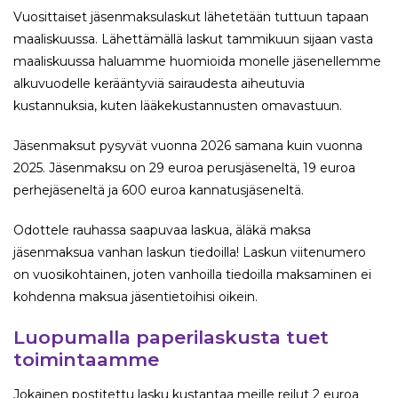
Vuosittaiset jäsenmaksulaskut lähetetään tuttuun tapaan
maaliskuussa. Lähettämällä laskut tammikuun sijaan vasta
maaliskuussa haluamme huomioida monelle jäsenellemme
alkuvuodelle kerääntyviä sairaudesta aiheutuvia
kustannuksia, kuten lääkekustannusten omavastuun.
Jäsenmaksut pysyvät vuonna 2026 samana kuin vuonna
2025. Jäsenmaksu on 29 euroa perusjäseneltä, 19 euroa
perhejäseneltä ja 600 euroa kannatusjäseneltä.
Odottele rauhassa saapuvaa laskua, äläkä maksa
jäsenmaksua vanhan laskun tiedoilla! Laskun viitenumero
on vuosikohtainen, joten vanhoilla tiedoilla maksaminen ei
kohdenna maksua jäsentietoihisi oikein.
Luopumalla paperilaskusta tuet
toimintaamme
Jokainen postitettu lasku kustantaa meille reilut 2 euroa