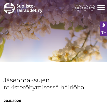
se
en
sme
Jäsenmaksujen
rekisteröitymisessä häiriöitä
20.5.2026