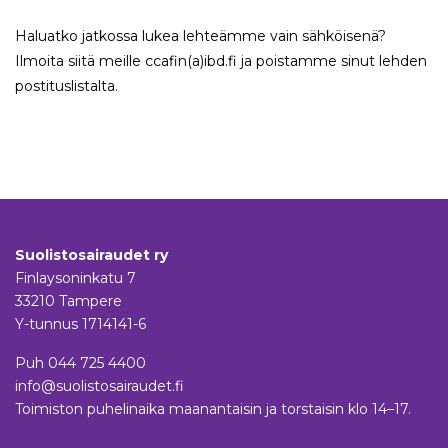
Haluatko jatkossa lukea lehteämme vain sähköisenä?
Ilmoita siitä meille ccafin(a)ibd.fi ja poistamme sinut lehden
postituslistalta.
Suolistosairaudet ry
Finlaysoninkatu 7
33210 Tampere
Y-tunnus 1714141-6
Puh
044 725 4400
info@suolistosairaudet.fi
Toimiston puhelinaika maanantaisin ja torstaisin klo 14–17.