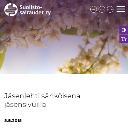
se
en
sme
Jäsenlehti sähköisenä
jäsensivuilla
5.8.2015