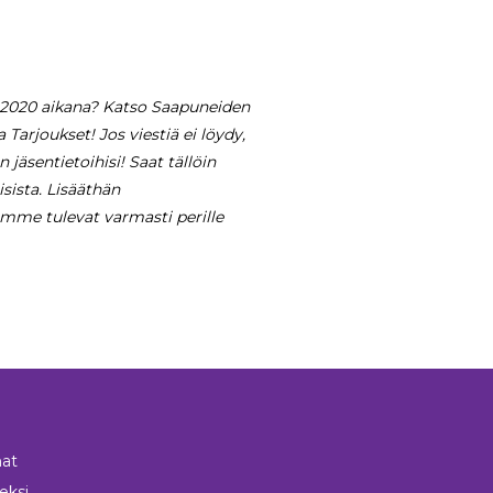
.2.2020 aikana? Katso Saapuneiden
 Tarjoukset! Jos viestiä ei löydy,
jäsentietoihisi! Saat tällöin
sista. Lisääthän
mme tulevat varmasti perille
at
neksi