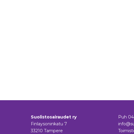
Suolistosairaudet ry
Puh
04
Finlaysoninkatu 7
info@su
33210 Tampere
Toimist