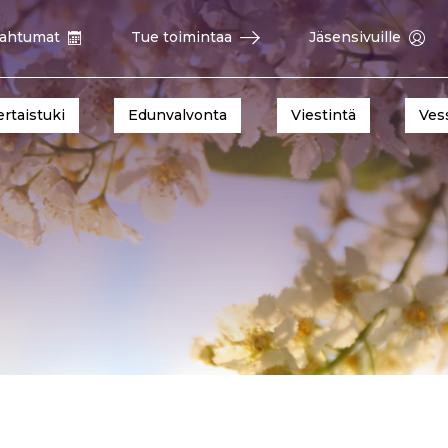
ahtumat
Tue toimintaa
Jäsensivuille
ertaistuki
Edunvalvonta
Viestintä
Ves