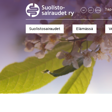
Tap
se
en
sme
Suolistosairaudet
Elämässä
V