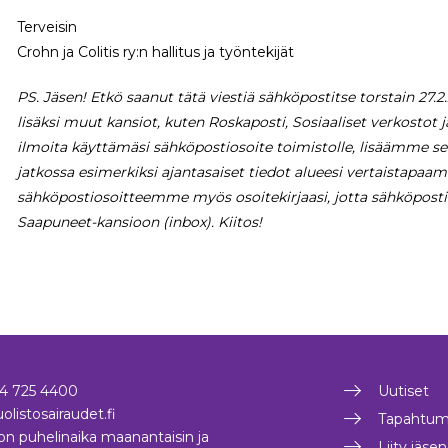
Terveisin
Crohn ja Colitis ry:n hallitus ja työntekijät
PS. Jäsen! Etkö saanut tätä viestiä sähköpostitse torstain 27
lisäksi muut kansiot, kuten Roskaposti, Sosiaaliset verkostot ja
ilmoita käyttämäsi sähköpostiosoite toimistolle, lisäämme sen 
jatkossa esimerkiksi ajantasaiset tiedot alueesi vertaistapaami
sähköpostiosoitteemme myös osoitekirjaasi, jotta sähköposti
Saapuneet-kansioon (inbox). Kiitos!
4 725 4400
Uutiset
olistosairaudet.fi
Tapahtum
on puhelinaika maanantaisin ja
Liity jäse