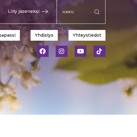
Hae sivustolta
Liity jäseneksi
Suorita haku
sapassi
Yhdistys
Yhteystiedot