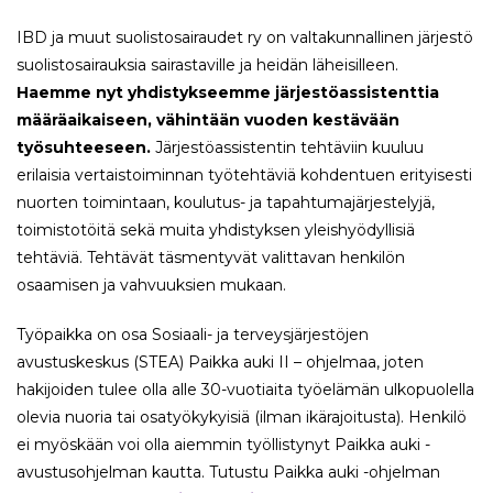
IBD ja muut suolistosairaudet ry on valtakunnallinen järjestö
suolistosairauksia sairastaville ja heidän läheisilleen.
Haemme nyt yhdistykseemme järjestöassistenttia
määräaikaiseen, vähintään vuoden kestävään
työsuhteeseen.
Järjestöassistentin tehtäviin kuuluu
erilaisia vertaistoiminnan työtehtäviä kohdentuen erityisesti
nuorten toimintaan, koulutus- ja tapahtumajärjestelyjä,
toimistotöitä sekä muita yhdistyksen yleishyödyllisiä
tehtäviä. Tehtävät täsmentyvät valittavan henkilön
osaamisen ja vahvuuksien mukaan.
Työpaikka on osa Sosiaali- ja terveysjärjestöjen
avustuskeskus (STEA) Paikka auki II – ohjelmaa, joten
hakijoiden tulee olla alle 30-vuotiaita työelämän ulkopuolella
olevia nuoria tai osatyökykyisiä (ilman ikärajoitusta). Henkilö
ei myöskään voi olla aiemmin työllistynyt Paikka auki -
avustusohjelman kautta. Tutustu Paikka auki -ohjelman