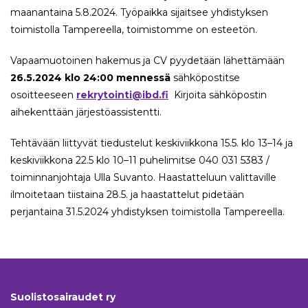
maanantaina 5.8.2024. Työpaikka sijaitsee yhdistyksen
toimistolla Tampereella, toimistomme on esteetön.
Vapaamuotoinen hakemus ja CV pyydetään lähettämään
26.5.2024 klo 24:00 mennessä
sähköpostitse
osoitteeseen
rekrytointi@ibd.fi
Kirjoita sähköpostin
aihekenttään järjestöassistentti.
Tehtävään liittyvät tiedustelut keskiviikkona 15.5. klo 13–14 ja
keskiviikkona 22.5 klo 10–11 puhelimitse 040 031 5383 /
toiminnanjohtaja Ulla Suvanto. Haastatteluun valittaville
ilmoitetaan tiistaina 28.5. ja haastattelut pidetään
perjantaina 31.5.2024 yhdistyksen toimistolla Tampereella.
Suolistosairaudet ry