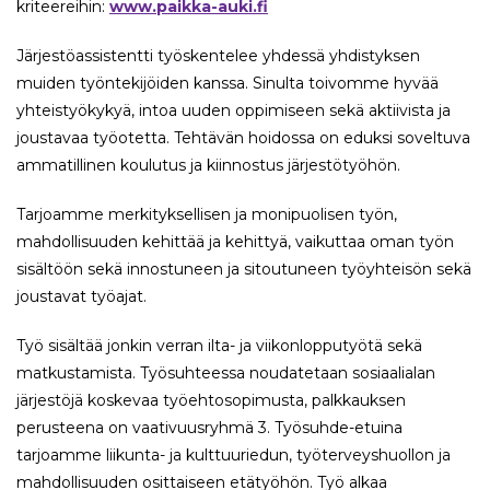
kriteereihin:
www.paikka-auki.fi
Järjestöassistentti työskentelee yhdessä yhdistyksen
muiden työntekijöiden kanssa. Sinulta toivomme hyvää
yhteistyökykyä, intoa uuden oppimiseen sekä aktiivista ja
joustavaa työotetta. Tehtävän hoidossa on eduksi soveltuva
ammatillinen koulutus ja kiinnostus järjestötyöhön.
Tarjoamme merkityksellisen ja monipuolisen työn,
mahdollisuuden kehittää ja kehittyä, vaikuttaa oman työn
sisältöön sekä innostuneen ja sitoutuneen työyhteisön sekä
joustavat työajat.
Työ sisältää jonkin verran ilta- ja viikonlopputyötä sekä
matkustamista. Työsuhteessa noudatetaan sosiaalialan
järjestöjä koskevaa työehtosopimusta, palkkauksen
perusteena on vaativuusryhmä 3. Työsuhde-etuina
tarjoamme liikunta- ja kulttuuriedun, työterveyshuollon ja
mahdollisuuden osittaiseen etätyöhön. Työ alkaa