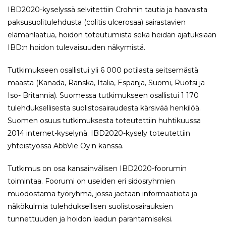
IBD2020-kyselyssä selvitettiin Crohnin tautia ja haavaista
paksusuolitulehdusta (colitis ulcerosaa) sairastavien
elämänlaatua, hoidon toteutumista sekä heidän ajatuksiaan
IBD:n hoidon tulevaisuuden näkymistä.
Tutkimukseen osallistui yli 6 000 potilasta seitsemästä
maasta (Kanada, Ranska, Italia, Espanja, Suomi, Ruotsi ja
Iso- Britannia). Suomessa tutkimukseen osallistui 1 170
tulehduksellisesta suolistosairaudesta kärsivää henkilöä.
Suomen osuus tutkimuksesta toteutettiin huhtikuussa
2014 internet-kyselynä. IBD2020-kysely toteutettiin
yhteistyössä AbbVie Oy:n kanssa.
Tutkimus on osa kansainvälisen IBD2020-foorumin
toimintaa. Foorumi on useiden eri sidosryhmien
muodostama työryhmä, jossa jaetaan informaatiota ja
näkökulmia tulehduksellisen suolistosairauksien
tunnettuuden ja hoidon laadun parantamiseksi.