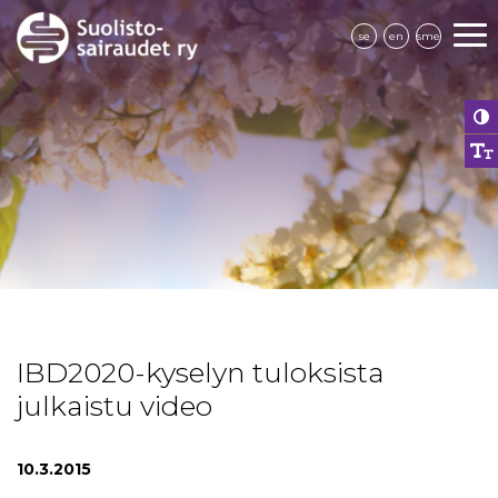
se
en
sme
IBD2020-kyselyn tuloksista
julkaistu video
10.3.2015