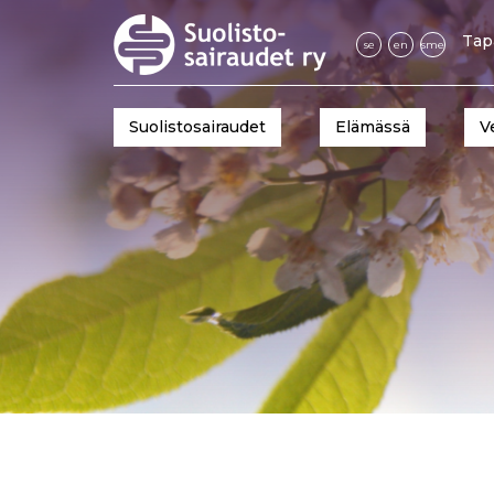
Tap
se
en
sme
Suolistosairaudet
Elämässä
V