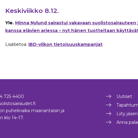
Keskiviikko 8.12.
Yle.
Minna Nylund sairastui vakavaan suolistosairauteen
kanssa elävien arjessa – nyt hänen tuotteitaan käyttävä
Lisätietoa:
IBD-viikon tietoisuuskampanjat
4 725 4400
Uutiset
olistosairaudet.fi
Tapahtum
on puhelinaika maanantaisin ja
Liity jäse
in klo 14–17.
Anna pala