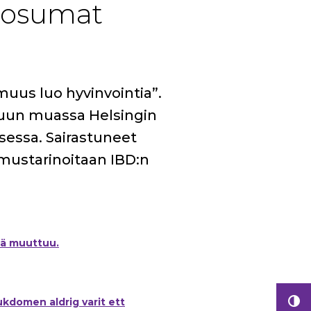
iaosumat
muus luo hyvinvointia”.
uun muassa Helsingin
sessa. Sairastuneet
mustarinoitaan IBD:n
tä muuttuu.
kdomen aldrig varit ett