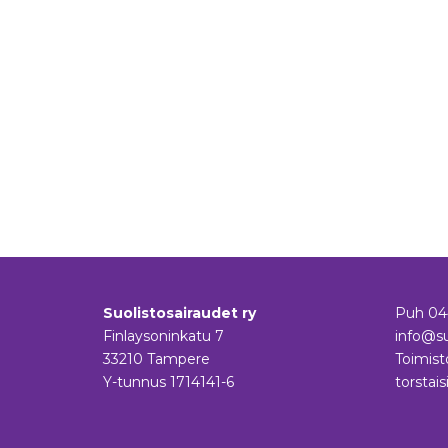
Suolistosairaudet ry
Puh
04
Finlaysoninkatu 7
info@su
33210 Tampere
Toimist
Y-tunnus 1714141-6
torstais