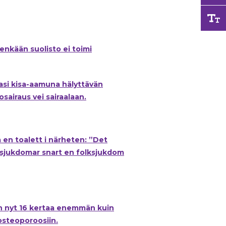
enkään suolisto ei toimi
asi kisa-aamuna hälyttävän
osairaus vei sairaalaan.
a en toalett i närheten: ”Det
rmsjukdomar snart en folksjukdom
an nyt 16 kertaa enemmän kuin
osteoporoosiin.