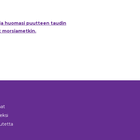
 ja huomasi puutteen taudin
t morsiametkin.
at
neksi
utetta