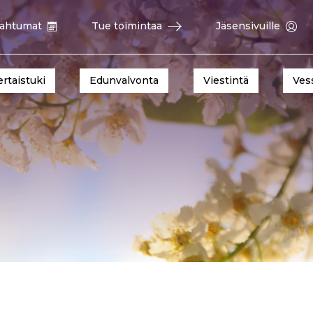
ahtumat
Tue toimintaa
Jäsensivuille
ertaistuki
Edunvalvonta
Viestintä
Ves