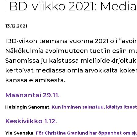
IBD-viikko 2021: Med
13.12.2021
IBD-viikon teemana vuonna 2021 oli ”avoi
Näkökulmia avoimuuteen tuotiin esiin m
Sanomissa julkaistussa mielipidekirjoituk
kertoivat mediassa omia arvokkaita koke
kanssa elämisestä.
Maanantai 29.11.
Helsingin Sanomat.
Kun ihminen sairastuu, käsitys itses
Keskiviikko 1.12.
Yle Svenska.
För Christina Granlund har öppenhet om sju