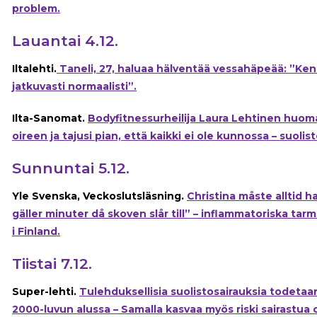
problem.
Lauantai 4.12.
Iltalehti.
Taneli, 27, haluaa hälventää vessahäpeää: ”Ken
jatkuvasti normaalisti”.
Ilta-Sanomat.
Bodyfitnessurheilija Laura Lehtinen huom
oireen ja tajusi pian, että kaikki ei ole kunnossa – suolist
Sunnuntai 5.12.
Yle Svenska, Veckoslutsläsning.
Christina måste alltid h
gäller minuter då skoven slår till” – inflammatoriska ta
i Finland.
Tiistai 7.12.
Super-lehti.
Tulehduksellisia suolistosairauksia todeta
2000-luvun alussa – Samalla kasvaa myös riski sairastua 