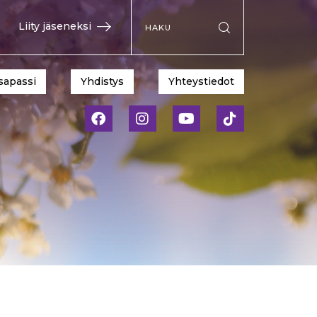
Hae sivustolta
Liity jäseneksi
Suorita haku
sapassi
Yhdistys
Yhteystiedot