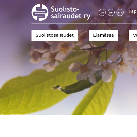
Tap
se
en
sme
Suolistosairaudet
Elämässä
V