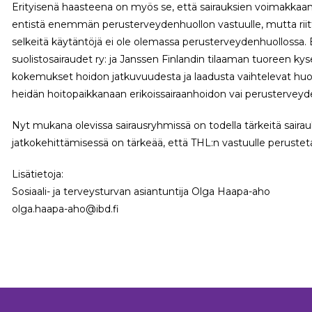
Erityisenä haasteena on myös se, että sairauksien voimakkaan 
entistä enemmän perusterveydenhuollon vastuulle, mutta riitt
selkeitä käytäntöjä ei ole olemassa perusterveydenhuollossa.
suolistosairaudet ry: ja Janssen Finlandin tilaaman tuoreen k
kokemukset hoidon jatkuvuudesta ja laadusta vaihtelevat huom
heidän hoitopaikkanaan erikoissairaanhoidon vai perusterveyd
Nyt mukana olevissa sairausryhmissä on todella tärkeitä sairau
jatkokehittämisessä on tärkeää, että THL:n vastuulle perustet
Lisätietoja:
Sosiaali- ja terveysturvan asiantuntija Olga Haapa-aho
olga.haapa-aho@ibd.fi