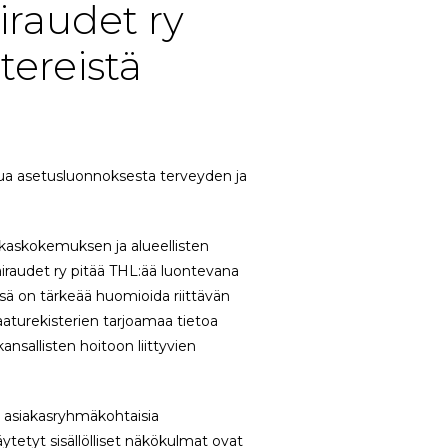
iraudet ry
tereistä
sua asetusluonnoksesta terveyden ja
akaskokemuksen ja alueellisten
iraudet ry pitää THL:ää luontevana
ssä on tärkeää huomioida riittävän
aturekisterien tarjoamaa tietoa
ansallisten hoitoon liittyvien
ja asiakasryhmäkohtaisia
äytetyt sisällölliset näkökulmat ovat