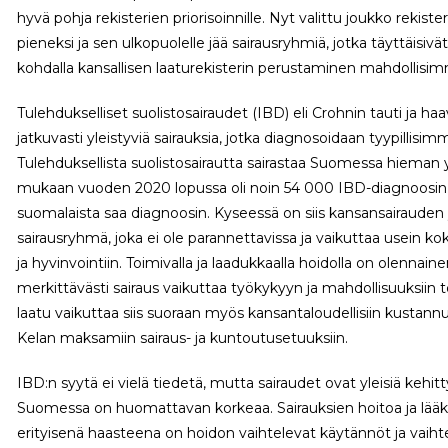
hyvä pohja rekisterien priorisoinnille. Nyt valittu joukko rekister
pieneksi ja sen ulkopuolelle jää sairausryhmiä, jotka täyttäisivät 
kohdalla kansallisen laaturekisterin perustaminen mahdollisi
Tulehdukselliset suolistosairaudet (IBD) eli Crohnin tauti ja 
jatkuvasti yleistyviä sairauksia, jotka diagnosoidaan tyypillisim
Tulehduksellista suolistosairautta sairastaa Suomessa hieman yl
mukaan vuoden 2020 lopussa oli noin 54 000 IBD-diagnoosin sa
suomalaista saa diagnoosin. Kyseessä on siis kansansairauden
sairausryhmä, joka ei ole parannettavissa ja vaikuttaa usein k
ja hyvinvointiin. Toimivalla ja laadukkaalla hoidolla on olennain
merkittävästi sairaus vaikuttaa työkykyyn ja mahdollisuuksiin 
laatu vaikuttaa siis suoraan myös kansantaloudellisiin kustannuk
Kelan maksamiin sairaus- ja kuntoutusetuuksiin.
IBD:n syytä ei vielä tiedetä, mutta sairaudet ovat yleisiä kehit
Suomessa on huomattavan korkeaa. Sairauksien hoitoa ja lääkk
erityisenä haasteena on hoidon vaihtelevat käytännöt ja vaihte