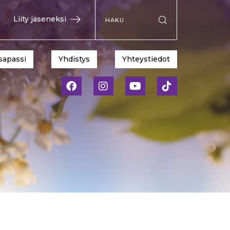
Hae sivustolta
Liity jäseneksi
Suorita haku
sapassi
Yhdistys
Yhteystiedot