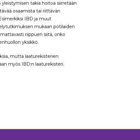
yleistymisen takia hoitoa siirretään
ävää osaamista tai riittävän
 Esimerkiksi IBD ja muut
yselytutkimuksen mukaan potilaiden
attavasti riippuen siitä, onko
enhuollon yksikkö.
ksia, mutta laaturekisterien
aan myös IBD:n laaturekisteri.