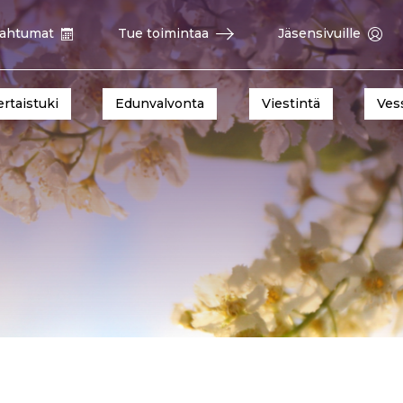
ahtumat
Tue toimintaa
Jäsensivuille
ertaistuki
Edunvalvonta
Viestintä
Ves