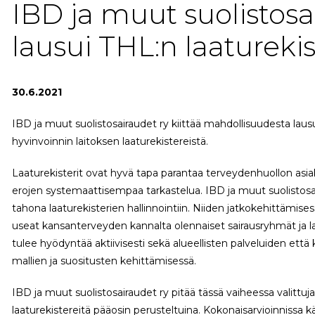
IBD ja muut suolistosa
lausui THL:n laaturekis
30.6.2021
IBD ja muut suolistosairaudet ry kiittää mahdollisuudesta lau
hyvinvoinnin laitoksen laaturekistereistä.
Laaturekisterit ovat hyvä tapa parantaa terveydenhuollon asi
erojen systemaattisempaa tarkastelua. IBD ja muut suolistosa
tahona laaturekisterien hallinnointiin. Niiden jatkokehittämise
useat kansanterveyden kannalta olennaiset sairausryhmät ja la
tulee hyödyntää aktiivisesti sekä alueellisten palveluiden että k
mallien ja suositusten kehittämisessä.
IBD ja muut suolistosairaudet ry pitää tässä vaiheessa valittu
laaturekistereitä pääosin perusteltuina. Kokonaisarvioinnissa k