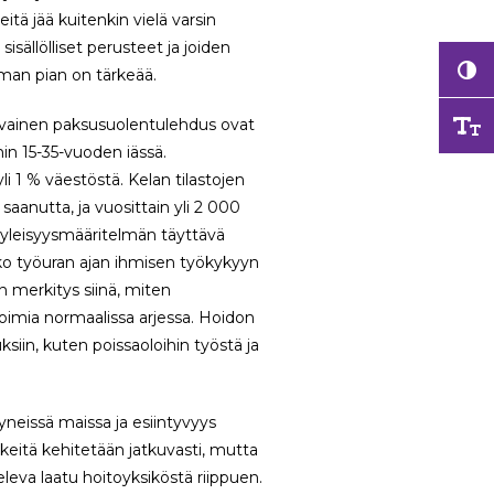
eitä jää kuitenkin vielä varsin
sisällölliset perusteet ja joiden
mman pian on tärkeää.
haavainen paksusuolentulehdus ovat
min 15-35-vuoden iässä.
i 1 % väestöstä. Kelan tilastojen
anutta, ja vuosittain yli 2 000
 yleisyysmääritelmän täyttävä
oko työuran ajan ihmisen työkykyyn
en merkitys siinä, miten
toimia normaalissa arjessa. Hoidon
siin, kuten poissaoloihin työstä ja
tyneissä maissa ja esiintyvyys
eitä kehitetään jatkuvasti, mutta
leva laatu hoitoyksiköstä riippuen.