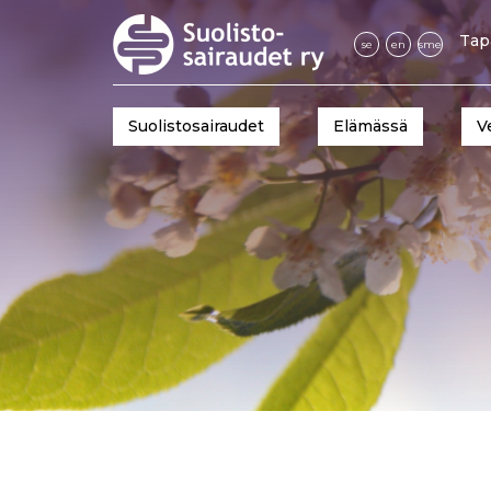
Tap
se
en
sme
Suolistosairaudet
Elämässä
V