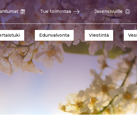
ahtumat
Tue toimintaa
Jäsensivuille
ertaistuki
Edunvalvonta
Viestintä
Ves