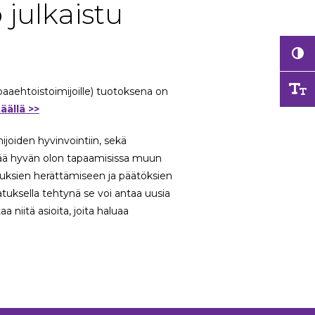
 julkaistu
paaehtoistoimijoille) tuotoksena on
täällä >>
ijoiden hyvinvointiin, sekä
ttää hyvän olon tapaamisissa muun
atuksien herättämiseen ja päätöksien
jatuksella tehtynä se voi antaa uusia
 niitä asioita, joita haluaa