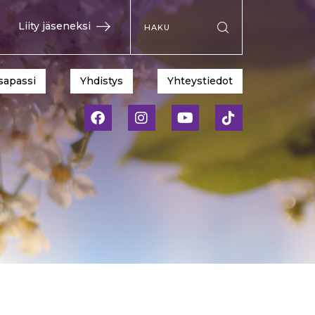
Hae sivustolta
Liity jäseneksi
Suorita haku
sapassi
Yhdistys
Yhteystiedot