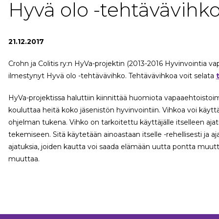
Hyvä olo -tehtävävihko
21.12.2017
Crohn ja Colitis ry:n HyVa-projektin (2013-2016 Hyvinvointia va
ilmestynyt Hyvä olo -tehtävävihko. Tehtävävihkoa voit selata
HyVa-projektissa haluttiin kiinnittää huomiota vapaaehtoistoim
kouluttaa heitä koko jäsenistön hyvinvointiin. Vihkoa voi käy
ohjelman tukena. Vihko on tarkoitettu käyttäjälle itselleen aj
tekemiseen. Sitä käytetään ainoastaan itselle -rehellisesti ja a
ajatuksia, joiden kautta voi saada elämään uutta pontta muuttaa
muuttaa.