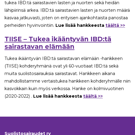
tukea IBD:tä sairastavien lasten ja nuorten sekä heidän
lähipiirinsä arkea. IBD:tä sairastavien lasten ja nuorten määrä
kasvaa jatkuvasti, joten on erityisen ajankohtaista panostaa
perheiden hyvinvointiin.
Lue lisää hankkeesta
täältä >>
TIISE – Tukea ikääntyvän IBD:tä
sairastavan elämään
Tukea ikääntyvän IBD:tä sairastavan elämään -hankkeen
(TIISE) kohderyhmänä ovat yli 60-vuotiaat IBD:tä sekä
muita suolistosairauksia sairastavat. Hankkeen aikana
mahdollistamme vertaistukea hankkeen kohderyhmälle niin
kasvokkain kuin myös verkossa. Hanke on kolmivuotinen
(2020-2022) .
Lue lisää hankkeesta
täältä >>
Suolistosairaudet ry