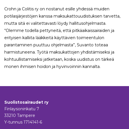
Crohn ja Colitis ry on nostanut esille yhdessä muiden
potilasjärjestöjen kanssa maksukattouudistuksen tarvetta,
mutta sitä ei valitettavasti löydy hallitusohjelmasta.
“Olemme todella pettyneitä, että pitkäaikaissairaiden ja
erityisen kalliita lääkkeitä käyttävien toimeentulon
parantaminen puuttuu ohjelmasta”, Suvanto toteaa
harmistuneena. Työtä maksukattojen yhdistämiseksi ja
kohtuullistamiseksi jatketaan, koska uudistus on tärkeä
monen ihmisen hoidon ja hyvinvoinnin kannalta.
Suolistosairaudet ry
Finlaysoninkatu 7
33210 Tampere
Y-tunnus 1714141-6