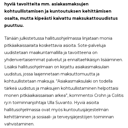
hyviä tavoitteita mm. asiakasmaksujen
kohtuullistamisen ja kuntoutuksen kehittämisen
osalta, mutta kipeästi kaivattu maksukattouudistus
puuttuu.
Tänään julkistetussa hallitusohjelmassa linjataan monia
pitkäaikaissairaita koskettavia asioita. Sote-palveluja
uudistetaan maakuntamallilla ja tavoitteena on
yhdenvertaisemmat palvelut ja ennaltaehkäisyn lisääminen.
Lisäksi hallitusohjelmaan on kirjattu asiakasmaksulain
uudistus, jossa laajennetaan maksuttomuutta ja
kohtuullistetaan maksuja. “Asiakasmaksulaki on todella
tärkeä uudistus ja maksujen kohtuullistaminen helpottaisi
monen pitkäaikaissairaan arkea”, kommentoi Crohn ja Colitis
ry:n toiminnanjohtaja Ulla Suvanto. Hyviä asioita
hallitusohjelmassa ovat myös kuntoutusjärjestelmän
kehittäminen ja sosiaali- ja terveysjärjestöjen toiminnan
vahvistaminen.