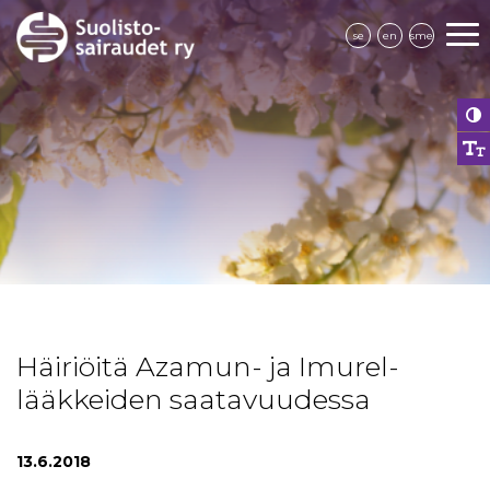
se
en
sme
Häiriöitä Azamun- ja Imurel-
lääkkeiden saatavuudessa
13.6.2018