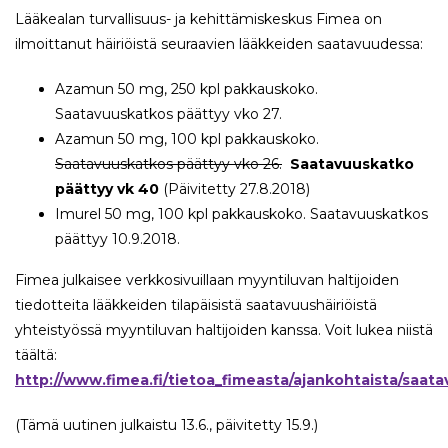
Lääkealan turvallisuus- ja kehittämiskeskus Fimea on
ilmoittanut häiriöistä seuraavien lääkkeiden saatavuudessa:
Azamun 50 mg, 250 kpl pakkauskoko.
Saatavuuskatkos päättyy vko 27.
Azamun 50 mg, 100 kpl pakkauskoko.
Saatavuuskatkos päättyy vko 26.
Saatavuuskatko
päättyy vk 40
(Päivitetty 27.8.2018)
Imurel 50 mg, 100 kpl pakkauskoko. Saatavuuskatkos
päättyy 10.9.2018.
Fimea julkaisee verkkosivuillaan myyntiluvan haltijoiden
tiedotteita lääkkeiden tilapäisistä saatavuushäiriöistä
yhteistyössä myyntiluvan haltijoiden kanssa. Voit lukea niistä
täältä:
http://www.fimea.fi/tietoa_fimeasta/ajankohtaista/saata
(Tämä uutinen julkaistu 13.6., päivitetty 15.9.)