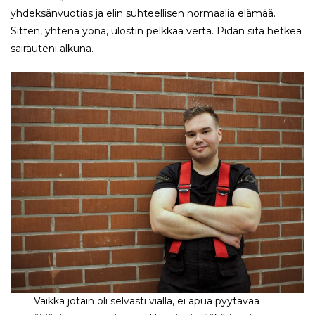
yhdeksänvuotias ja elin suhteellisen normaalia elämää.
Sitten, yhtenä yönä, ulostin pelkkää verta. Pidän sitä hetkeä
sairauteni alkuna.
Vaikka jotain oli selvästi vialla, ei apua pyytävää