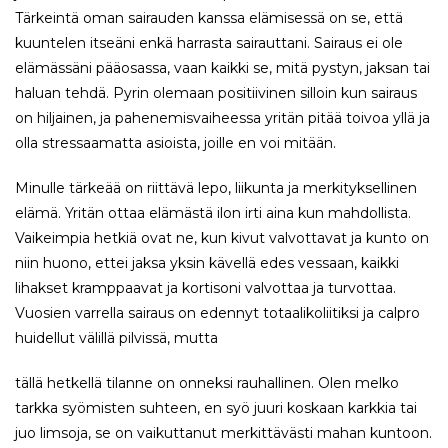
Tärkeintä oman sairauden kanssa elämisessä on se, että
kuuntelen itseäni enkä harrasta sairauttani. Sairaus ei ole
elämässäni pääosassa, vaan kaikki se, mitä pystyn, jaksan tai
haluan tehdä. Pyrin olemaan positiivinen silloin kun sairaus
on hiljainen, ja pahenemisvaiheessa yritän pitää toivoa yllä ja
olla stressaamatta asioista, joille en voi mitään.
Minulle tärkeää on riittävä lepo, liikunta ja merkityksellinen
elämä. Yritän ottaa elämästä ilon irti aina kun mahdollista.
Vaikeimpia hetkiä ovat ne, kun kivut valvottavat ja kunto on
niin huono, ettei jaksa yksin kävellä edes vessaan, kaikki
lihakset kramppaavat ja kortisoni valvottaa ja turvottaa.
Vuosien varrella sairaus on edennyt totaalikoliitiksi ja calpro
huidellut välillä pilvissä, mutta
tällä hetkellä tilanne on onneksi rauhallinen. Olen melko
tarkka syömisten suhteen, en syö juuri koskaan karkkia tai
juo limsoja, se on vaikuttanut merkittävästi mahan kuntoon.