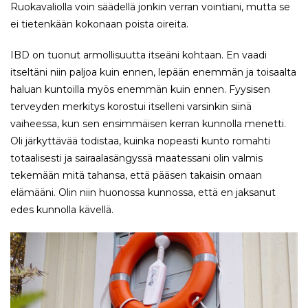
Ruokavaliolla voin säädellä jonkin verran vointiani, mutta se
ei tietenkään kokonaan poista oireita.
IBD on tuonut armollisuutta itseäni kohtaan. En vaadi
itseltäni niin paljoa kuin ennen, lepään enemmän ja toisaalta
haluan kuntoilla myös enemmän kuin ennen. Fyysisen
terveyden merkitys korostui itselleni varsinkin siinä
vaiheessa, kun sen ensimmäisen kerran kunnolla menetti.
Oli järkyttävää todistaa, kuinka nopeasti kunto romahti
totaalisesti ja sairaalasängyssä maatessani olin valmis
tekemään mitä tahansa, että pääsen takaisin omaan
elämääni. Olin niin huonossa kunnossa, että en jaksanut
edes kunnolla kävellä.