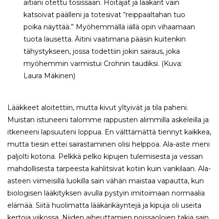
äitiäni otettu tosissaan. Hoitajat ja lääkärit vain
katsoivat päälleni ja totesivat “reippaaltahan tuo
poika näyttää.” Myöhemmällä iällä opin vihaamaan
tuota lausetta. Äitini vaatimana pääsin kuitenkin
tähystykseen, jossa todettiin jokin sairaus, joka
myöhemmin varmistui Crohnin taudiksi. (Kuva:
Laura Mäkinen)
Lääkkeet aloitettiin, mutta kivut yltyivät ja tila paheni.
Muistan istuneeni talomme rappusten alimmilla askeleilla ja
itkeneeni lapsuuteni loppua. En välttämättä tiennyt kaikkea,
mutta tiesin ettei sairastaminen olisi helppoa. Ala-aste meni
paljolti kotona. Pelkkä pelko kipujen tulemisesta ja vessan
mahdollisesta tarpeesta kahlitsivat kotiin kuin vankilaan. Ala-
asteen viimeisillä luokilla sain vähän maistaa vapautta, kun
biologisen lääkityksen avulla pystyin imitoimaan normaalia
elämää. Siitä huolimatta lääkärikäyntejä ja kipuja oli useita
kertoja viikossa. Niiden aiheuttamien poissaolojen takia sain