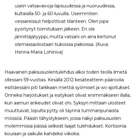
usein vatsavaivoja lapsuudessa ja nuoruudessa,
kultaisilla 50- ja 60-luvuilla. Useimmiten
vessareissut helpottivat tilanteen. Olen jopa
pyörtynyt toimituksen jälkeen. En ole
jännittäjätyyppi, mutta vatsani on aina kertonut
olemassaolostaan tiukoissa paikoissa. (Kuva:
Henna-Maria Lohiniva)
Haavainen paksusuolentulehdus alkoi toden teolla ilmetä
ollessani 59-vuotias. Kesällä 2012 kesäteatterin pääroolia
esittäessäni piti tarkkaan miettiä syömiset ja wc-ajoitukset.
Onneksi harjoitukset ja esitykset olivat enimmäkseen illalla,
kun aamun ankeudet olivat ohi. Syksyn mittaan ulosteet
muuttuivat, lopulta pytty oli täynnä tummanpunaista
mössöä. Pääsin tähystykseen, jossa näkyi paksusuolen
molemmissa päissä selkeät laajat tulehdukset. Kortisonia
kouraan ja saikulle kahdeksi viikoksi.