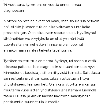
14-vuotiaana, kymmenisen vuotta ennen omaa
diagnoosiani.
Mottoni on ”ota ne eväät mukaasi, mitä sinulla sillä hetkellä
on”. Ailakin ja lasten tuki on ollut valtavan suurta koko
prosessin ajan. Olen ollut avoin sairaudestani. Hyväksyntä
lähtöhetkien wc-viivytyksille on ollut ymmärtävää.
Luonteeltani viimehetken ihmisenä olen oppinut
ennakoimaan ainakin tärkeitä tapahtumia.
Tyttären sairastuttua en tietoa löytänyt, tai osannut etsiä
oikeasta paikasta. Itse diagnoosin saatuani olin taas hyvin
kiinnostunut taudista ja siihen liittyvistä toimista. Sairaalasta
sain esitteitä ja vahvan suosituksen tutustua ja liittyä
yhdistykseen. Tein sen heti. Olen käynyt tyttäreni kanssa
muutama vuosi sitten yhdistyksen järjestämällä luennolla
täällä Oulussa, ja Ailakin kanssa kävimme ikääntyneille
pariskunnille suunnatuilla kursseilla.