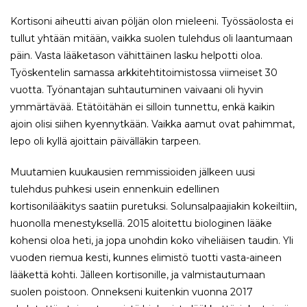
Kortisoni aiheutti aivan pöljän olon mieleeni. Työssäolosta ei
tullut yhtään mitään, vaikka suolen tulehdus oli laantumaan
päin. Vasta lääketason vähittäinen lasku helpotti oloa.
Työskentelin samassa arkkitehtitoimistossa viimeiset 30
vuotta. Työnantajan suhtautuminen vaivaani oli hyvin
ymmärtävää. Etätöitähän ei silloin tunnettu, enkä kaikin
ajoin olisi siihen kyennytkään. Vaikka aamut ovat pahimmat,
lepo oli kyllä ajoittain päivälläkin tarpeen.
Muutamien kuukausien remmissioiden jälkeen uusi
tulehdus puhkesi usein ennenkuin edellinen
kortisonilääkitys saatiin puretuksi. Solunsalpaajiakin kokeiltiin,
huonolla menestyksellä. 2015 aloitettu biologinen lääke
kohensi oloa heti, ja jopa unohdin koko viheliäisen taudin. Yli
vuoden riemua kesti, kunnes elimistö tuotti vasta-aineen
lääkettä kohti. Jälleen kortisonille, ja valmistautumaan
suolen poistoon. Onnekseni kuitenkin vuonna 2017