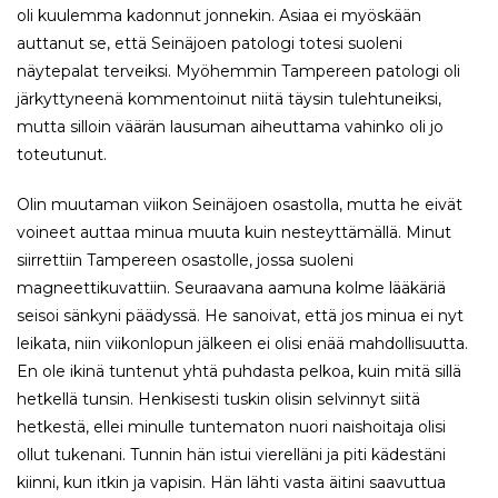
oli kuulemma kadonnut jonnekin. Asiaa ei myöskään
auttanut se, että Seinäjoen patologi totesi suoleni
näytepalat terveiksi. Myöhemmin Tampereen patologi oli
järkyttyneenä kommentoinut niitä täysin tulehtuneiksi,
mutta silloin väärän lausuman aiheuttama vahinko oli jo
toteutunut.
Olin muutaman viikon Seinäjoen osastolla, mutta he eivät
voineet auttaa minua muuta kuin nesteyttämällä. Minut
siirrettiin Tampereen osastolle, jossa suoleni
magneettikuvattiin. Seuraavana aamuna kolme lääkäriä
seisoi sänkyni päädyssä. He sanoivat, että jos minua ei nyt
leikata, niin viikonlopun jälkeen ei olisi enää mahdollisuutta.
En ole ikinä tuntenut yhtä puhdasta pelkoa, kuin mitä sillä
hetkellä tunsin. Henkisesti tuskin olisin selvinnyt siitä
hetkestä, ellei minulle tuntematon nuori naishoitaja olisi
ollut tukenani. Tunnin hän istui vierelläni ja piti kädestäni
kiinni, kun itkin ja vapisin. Hän lähti vasta äitini saavuttua