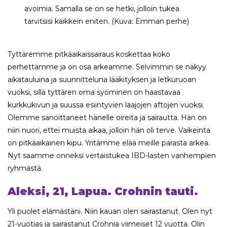
avoimia. Samalla se on se hetki, jolloin tukea
tarvitsisi kaikkein eniten. (Kuva: Emman perhe)
Tyttäremme pitkäaikaissairaus koskettaa koko
perhettämme ja on osa arkeamme. Selvimmin se näkyy
aikatauluina ja suunnitteluna lääkityksen ja letkuruoan
vuoksi, sillä tyttären oma syöminen on haastavaa
kurkkukivun ja suussa esiintyvien laajojen aftojen vuoksi.
Olemme sanoittaneet hänelle oireita ja sairautta. Hän on
niin nuori, ettei muista aikaa, jolloin hän oli terve. Vaikeinta
on pitkäaikainen kipu. Yritämme elää meille parasta arkea.
Nyt saamme onneksi vertaistukea IBD-lasten vanhempien
ryhmästä.
Aleksi, 21, Lapua. Crohnin tauti.
Yli puolet elämästäni. Niin kauan olen sairastanut. Olen nyt
21-vuotias ja sairastanut Crohnia viimeiset 12 vuotta. Olin