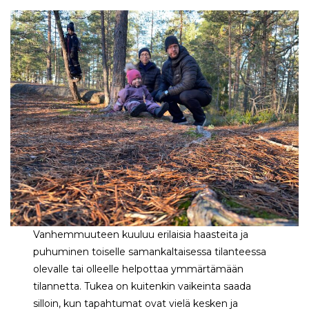
Vanhemmuuteen kuuluu erilaisia haasteita ja
puhuminen toiselle samankaltaisessa tilanteessa
olevalle tai olleelle helpottaa ymmärtämään
tilannetta. Tukea on kuitenkin vaikeinta saada
silloin, kun tapahtumat ovat vielä kesken ja