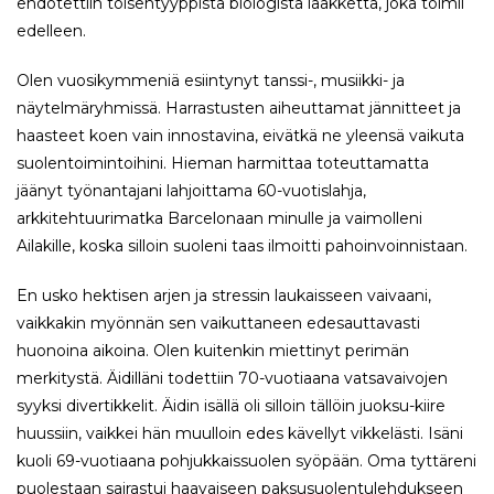
ehdotettiin toisentyyppistä biologista lääkkettä, joka toimii
edelleen.
Olen vuosikymmeniä esiintynyt tanssi-, musiikki- ja
näytelmäryhmissä. Harrastusten aiheuttamat jännitteet ja
haasteet koen vain innostavina, eivätkä ne yleensä vaikuta
suolentoimintoihini. Hieman harmittaa toteuttamatta
jäänyt työnantajani lahjoittama 60-vuotislahja,
arkkitehtuurimatka Barcelonaan minulle ja vaimolleni
Ailakille, koska silloin suoleni taas ilmoitti pahoinvoinnistaan.
En usko hektisen arjen ja stressin laukaisseen vaivaani,
vaikkakin myönnän sen vaikuttaneen edesauttavasti
huonoina aikoina. Olen kuitenkin miettinyt perimän
merkitystä. Äidilläni todettiin 70-vuotiaana vatsavaivojen
syyksi divertikkelit. Äidin isällä oli silloin tällöin juoksu-kiire
huussiin, vaikkei hän muulloin edes kävellyt vikkelästi. Isäni
kuoli 69-vuotiaana pohjukkaissuolen syöpään. Oma tyttäreni
puolestaan sairastui haavaiseen paksusuolentulehdukseen