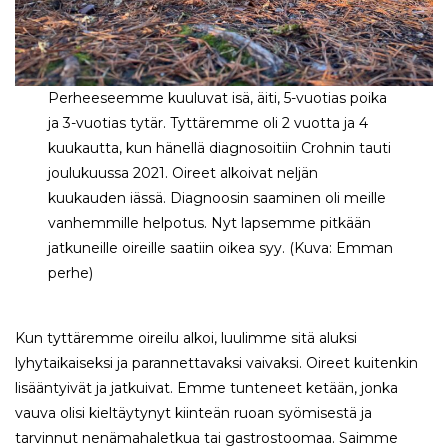
Perheeseemme kuuluvat isä, äiti, 5-vuotias poika
ja 3-vuotias tytär. Tyttäremme oli 2 vuotta ja 4
kuukautta, kun hänellä diagnosoitiin Crohnin tauti
joulukuussa 2021. Oireet alkoivat neljän
kuukauden iässä. Diagnoosin saaminen oli meille
vanhemmille helpotus. Nyt lapsemme pitkään
jatkuneille oireille saatiin oikea syy. (Kuva: Emman
perhe)
Kun tyttäremme oireilu alkoi, luulimme sitä aluksi
lyhytaikaiseksi ja parannettavaksi vaivaksi. Oireet kuitenkin
lisääntyivät ja jatkuivat. Emme tunteneet ketään, jonka
vauva olisi kieltäytynyt kiinteän ruoan syömisestä ja
tarvinnut nenämahaletkua tai gastrostoomaa. Saimme