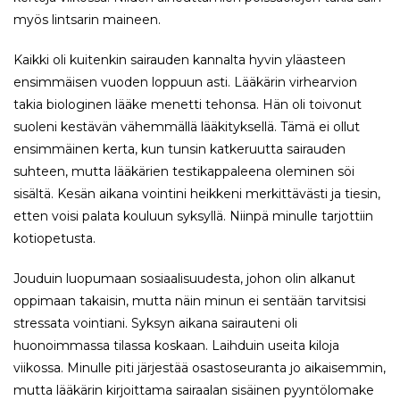
myös lintsarin maineen.
Kaikki oli kuitenkin sairauden kannalta hyvin yläasteen
ensimmäisen vuoden loppuun asti. Lääkärin virhearvion
takia biologinen lääke menetti tehonsa. Hän oli toivonut
suoleni kestävän vähemmällä lääkityksellä. Tämä ei ollut
ensimmäinen kerta, kun tunsin katkeruutta sairauden
suhteen, mutta lääkärien testikappaleena oleminen söi
sisältä. Kesän aikana vointini heikkeni merkittävästi ja tiesin,
etten voisi palata kouluun syksyllä. Niinpä minulle tarjottiin
kotiopetusta.
Jouduin luopumaan sosiaalisuudesta, johon olin alkanut
oppimaan takaisin, mutta näin minun ei sentään tarvitsisi
stressata vointiani. Syksyn aikana sairauteni oli
huonoimmassa tilassa koskaan. Laihduin useita kiloja
viikossa. Minulle piti järjestää osastoseuranta jo aikaisemmin,
mutta lääkärin kirjoittama sairaalan sisäinen pyyntölomake