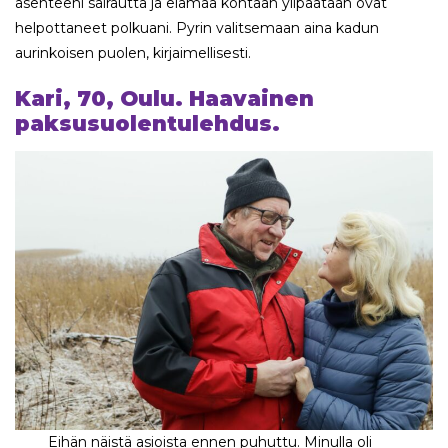
asenteeni sairautta ja elämää kohtaan ylipäätään ovat
helpottaneet polkuani. Pyrin valitsemaan aina kadun
aurinkoisen puolen, kirjaimellisesti.
Kari, 70, Oulu. Haavainen
paksusuolentulehdus.
Eihän näistä asioista ennen puhuttu. Minulla oli