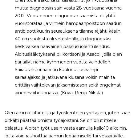
Olen todennäköisesti sairastunut jo 11-vuotiaana,
mutta diagnoosin sain vasta 28-vuotiaana vuonna
2012. Vuosi ennen diagnoosin saamista oli yhtä
vuoristorataa, ja viimein hampaanpoistoon saadun
antibioottikuurin seurauksena tilanne räjähti käsiin.
40 cm suolesta oli vereslihalla, ja diagnoosiksi
keskivaikea haavainen paksusuolentulehdus.
Aloituslääkityksenä oli kortisoni ja Asacol, joilla olen
pärjäillyt nämä kymmenen vuotta vaihdellen.
Sairaushistoriaani on kuulunut useampi
sairaalajakso ja jatkuvana kiusana voisin mainita
erittäin vaihtelevan jaksamistason sekä ongelmat
aineenvaihdunnassa. (Kuva: Renja Nikula)
Olen ammattitaiteilija ja työskentelen yrittäjänä, joten saan
pitkälti päättää omista työajoistani. Se on ollut itselle
pelastus. Aloitan työt usein vasta aamulla kello10 aikoihin,
jotta voin rauhoittaa aamun lepäämiselle tai vessaraville.