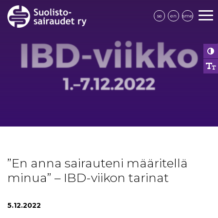
se
en
sme
”En anna sairauteni määritellä
minua” – IBD-viikon tarinat
5.12.2022