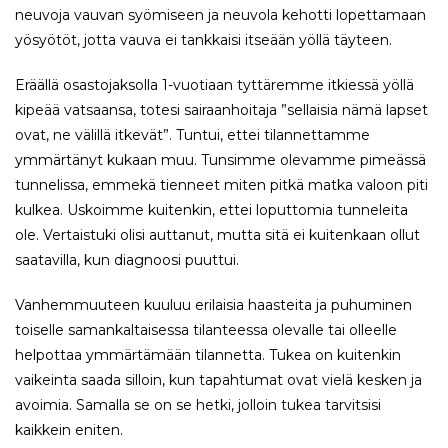
neuvoja vauvan syömiseen ja neuvola kehotti lopettamaan
yösyötöt, jotta vauva ei tankkaisi itseään yöllä täyteen.
Eräällä osastojaksolla 1-vuotiaan tyttäremme itkiessä yöllä
kipeää vatsaansa, totesi sairaanhoitaja ”sellaisia nämä lapset
ovat, ne välillä itkevät”. Tuntui, ettei tilannettamme
ymmärtänyt kukaan muu. Tunsimme olevamme pimeässä
tunnelissa, emmekä tienneet miten pitkä matka valoon piti
kulkea. Uskoimme kuitenkin, ettei loputtomia tunneleita
ole. Vertaistuki olisi auttanut, mutta sitä ei kuitenkaan ollut
saatavilla, kun diagnoosi puuttui.
Vanhemmuuteen kuuluu erilaisia haasteita ja puhuminen
toiselle samankaltaisessa tilanteessa olevalle tai olleelle
helpottaa ymmärtämään tilannetta. Tukea on kuitenkin
vaikeinta saada silloin, kun tapahtumat ovat vielä kesken ja
avoimia. Samalla se on se hetki, jolloin tukea tarvitsisi
kaikkein eniten.