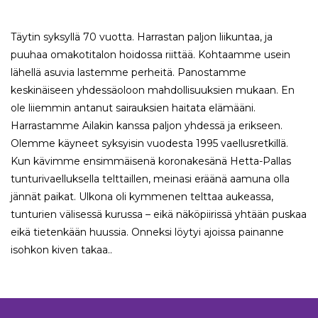
Täytin syksyllä 70 vuotta. Harrastan paljon liikuntaa, ja
puuhaa omakotitalon hoidossa riittää. Kohtaamme usein
lähellä asuvia lastemme perheitä. Panostamme
keskinäiseen yhdessäoloon mahdollisuuksien mukaan. En
ole liiemmin antanut sairauksien haitata elämääni.
Harrastamme Ailakin kanssa paljon yhdessä ja erikseen.
Olemme käyneet syksyisin vuodesta 1995 vaellusretkillä.
Kun kävimme ensimmäisenä koronakesänä Hetta-Pallas
tunturivaelluksella telttaillen, meinasi eräänä aamuna olla
jännät paikat. Ulkona oli kymmenen telttaa aukeassa,
tunturien välisessä kurussa – eikä näköpiirissä yhtään puskaa
eikä tietenkään huussia. Onneksi löytyi ajoissa painanne
isohkon kiven takaa..