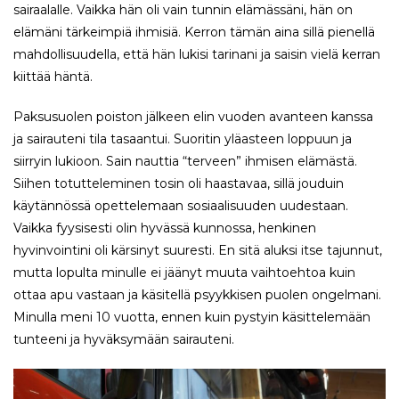
sairaalalle. Vaikka hän oli vain tunnin elämässäni, hän on
elämäni tärkeimpiä ihmisiä. Kerron tämän aina sillä pienellä
mahdollisuudella, että hän lukisi tarinani ja saisin vielä kerran
kiittää häntä.
Paksusuolen poiston jälkeen elin vuoden avanteen kanssa
ja sairauteni tila tasaantui. Suoritin yläasteen loppuun ja
siirryin lukioon. Sain nauttia “terveen” ihmisen elämästä.
Siihen totutteleminen tosin oli haastavaa, sillä jouduin
käytännössä opettelemaan sosiaalisuuden uudestaan.
Vaikka fyysisesti olin hyvässä kunnossa, henkinen
hyvinvointini oli kärsinyt suuresti. En sitä aluksi itse tajunnut,
mutta lopulta minulle ei jäänyt muuta vaihtoehtoa kuin
ottaa apu vastaan ja käsitellä psyykkisen puolen ongelmani.
Minulla meni 10 vuotta, ennen kuin pystyin käsittelemään
tunteeni ja hyväksymään sairauteni.