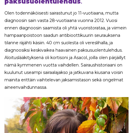
paksusuolentulehdus
.
Olen todennäköisesti sairastunut jo 11-vuotiaana, mutta
diagnoosin sain vasta 28-vuotiaana vuonna 2012. Vuosi
ennen diagnoosin saamista oli yhtä vuoristorataa, ja viimein
hampaanpoistoon saadun antibioottikuurin seurauksena
tilanne räjähti käsiin. 40 cm suolesta oli vereslihalla, ja
diagnoosiksi keskivaikea haavainen paksusuolentulehdus.
Aloituslääkityksenä oli kortisoni ja Asacol, joilla olen pärjäillyt
nämä kymmenen vuotta vaihdellen. Sairaushistoriaani on
kuulunut useampi sairaalajakso ja jatkuvana kiusana voisin
mainita erittäin vaihtelevan jaksamistason sekä ongelmat
aineenvaihdunnassa.