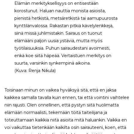
Elämän merkityksellisyys on entisestään
korostunut. Haluan nauttia monista asioista,
pienistä hetkistä, metsäretkistä tai aamupuurosta
kynttilänvalossa. Rakastan pitkiä kävelylenkkejä,
siinä missä juhlimistakin. Sairaus on tuonut
elämääni paljon uusia ystäviä, mutta myös
työtilaisuuksia. Puhun sairaudestani avoimesti,
enkä koe siitä häpeää. Vertaistuen merkitys on
suurta, varsinkin synkempinä aikoina.
(Kuva: Renja Nikula)
Toisinaan minun on vaikea hyväksyä sitä, että en jaksa
kaikkea samalla tavalla kuin ennen, tai että vointini vaihtelee
niin rajusti. Olen onnellinen, että pystyn siitä huolimatta
elämään normaalisti, tekemään töitä taiteilijana ja
toteuttamaan kaikkia niitä asioita mitä haluankin. Vaikka en
voi vaikuttaa tietenkään kaikilta osin sairauteeni, koen, että