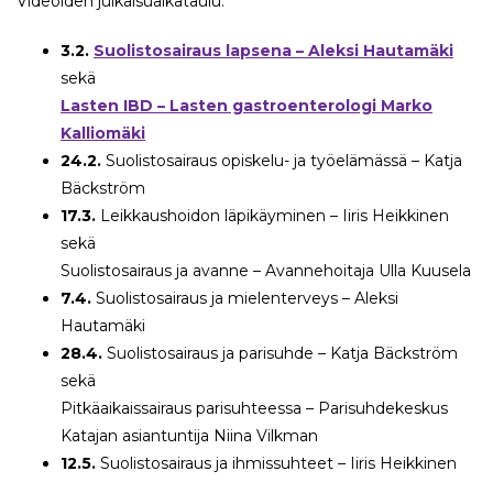
Videoiden julkaisuaikataulu:
3.2.
Suolistosairaus lapsena – Aleksi Hautamäki
sekä
Lasten IBD – Lasten gastroenterologi Marko
Kalliomäki
24.2.
Suolistosairaus opiskelu- ja työelämässä – Katja
Bäckström
17.3.
Leikkaushoidon läpikäyminen – Iiris Heikkinen
sekä
Suolistosairaus ja avanne – Avannehoitaja Ulla Kuusela
7.4.
Suolistosairaus ja mielenterveys – Aleksi
Hautamäki
28.4.
Suolistosairaus ja parisuhde – Katja Bäckström
sekä
Pitkäaikaissairaus parisuhteessa – Parisuhdekeskus
Katajan asiantuntija Niina Vilkman
12.5.
Suolistosairaus ja ihmissuhteet – Iiris Heikkinen