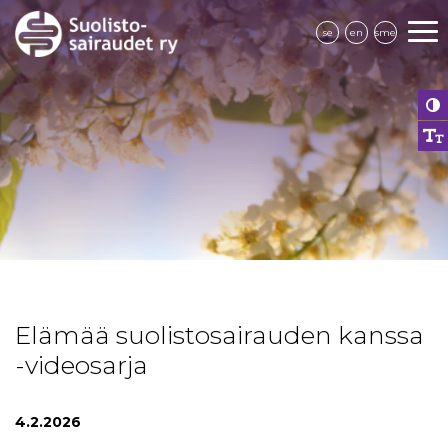
se
en
sme
Elämää suolistosairauden kanssa
-videosarja
4.2.2026