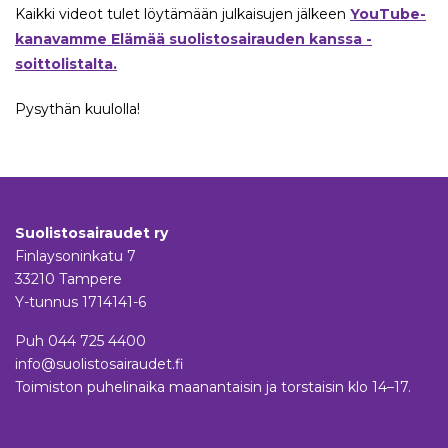
Kaikki videot tulet löytämään julkaisujen jälkeen
YouTube-
kanavamme Elämää suolistosairauden kanssa -
soittolistalta.
Pysythän kuulolla!
Suolistosairaudet ry
Finlaysoninkatu 7
33210 Tampere
Y-tunnus 1714141-6
Puh
044 725 4400
info@suolistosairaudet.fi
Toimiston puhelinaika maanantaisin ja torstaisin klo 14–17.