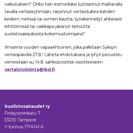
vaikutuksen? Onko hän esimerkiksi luotsannut ihailtavalla
tavalla vertaisryhmään, tarjonnut vertaistukea kahden
kesken, netissä tai somen kautta, työskennellyt ahkerasti
lehtitiimissä tai vaikkapa jakanut tietoutta
suolistosairauksista kokemustoimijana?
Ilmianna vuoden vapaaehtoinen, joka palkitaan Syksyn
vertaispäivillä 27.8.! Lähetä ehdotuksesi ja lyhyt perustelu
viimeistään su 14.8. sähköpostitse osoitteeseen
vertaistoiminta@ibd.fi
.
Suolistosairaudet ry
Finlaysoninkatu 7
33210 Tampere
Y-tunnus 1714141-6