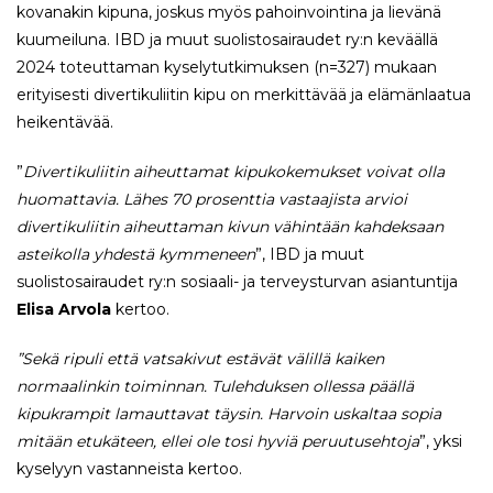
kovanakin kipuna, joskus myös pahoinvointina ja lievänä
kuumeiluna. IBD ja muut suolistosairaudet ry:n keväällä
2024 toteuttaman kyselytutkimuksen (n=327) mukaan
erityisesti divertikuliitin kipu on merkittävää ja elämänlaatua
heikentävää.
”
Divertikuliitin aiheuttamat kipukokemukset voivat olla
huomattavia. Lähes 70 prosenttia vastaajista arvioi
divertikuliitin aiheuttaman kivun vähintään kahdeksaan
asteikolla yhdestä kymmeneen
”, IBD ja muut
suolistosairaudet ry:n sosiaali- ja terveysturvan asiantuntija
Elisa Arvola
kertoo.
”Sekä ripuli että vatsakivut estävät välillä kaiken
normaalinkin toiminnan. Tulehduksen ollessa päällä
kipukrampit lamauttavat täysin. Harvoin uskaltaa sopia
mitään etukäteen, ellei ole tosi hyviä peruutusehtoja
”, yksi
kyselyyn vastanneista kertoo.