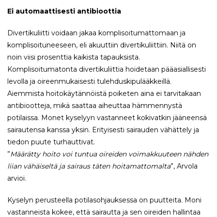
Ei automaattisesti antibioottia
Divertikuliitti voidaan jakaa komplisoitumattomaan ja
komplisoituneeseen, eli akuuttiin divertikuliittiin. Niitä on
noin viisi prosenttia kaikista tapauksista.
Komplisoitumatonta divertikuliittia hoidetaan pääasiallisesti
levolla ja oireenmukaisesti tulehduskipulääkkeillä.
Aiemmista hoitokäytännöistä poiketen aina ei tarvitakaan
antibiootteja, mikä saattaa aiheuttaa hämmennystä
potilaissa. Monet kyselyyn vastanneet kokivatkin jääneensä
sairautensa kanssa yksin. Erityisesti sairauden vähättely ja
tiedon puute turhauttivat.
”
Määrätty hoito voi tuntua oireiden voimakkuuteen nähden
liian vähäiseltä ja sairaus täten hoitamattomalta
”, Arvola
arvioi.
Kyselyn perusteella potilasohjauksessa on puutteita. Moni
vastanneista kokee, että sairautta ja sen oireiden hallintaa