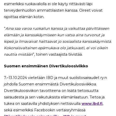
esimerkiksi ruokavaliolla ei ole käyty riittävästi läpi
terveydenhuollon ammattilaisten kanssa. Oireet voivat
rajoittaa elämän kotiin.
”
Aina saa varoa ruokailun kanssa ja vaikuttaa päivittäiseen
elämään ja kanssakäymiseen kun vatsa aina turvonut ja
kipeä ja ilmavaivat haittaavat jo sosiaalista kanssakäymistä.
Kokonaisvaltainen epämukava olo jatkuvasti, ei voi oikein
nauttia mistään
”, toinen vastaajista tiivistää.
Suomen ensimmäinen Divertikuloosiviikko
7.–13.10.2024 vietetään IBD ja muut suolistosairaudet ry:n
johdolla Suomen ensimmäistä Divertikuloosiviikkoa.
Divertikuloosiviikon tavoitteena on lisätä tietoisuutta
sairaudesta ja sen vaikutuksista elämänlaatuun. Tietoa ja
tukea on saatavilla yhdistyksen nettisivuilla
www.ibd.fi
,
sekä esimerkiksi Facebookin vertaisryhmässä