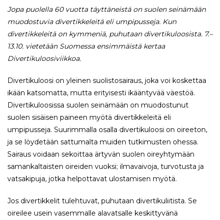
Jopa puolella 60 vuotta täyttäneistä on suolen seinämään
muodostuvia divertikkeleitä eli umpipusseja. Kun
divertikkeleitä on kymmeniä, puhutaan divertikuloosista. 7.–
13.10. vietetään Suomessa ensimmäistä kertaa
Divertikuloosiviikkoa.
Divertikuloosi on yleinen suolistosairaus, joka voi koskettaa
ikään katsomatta, mutta erityisesti ikääntyvää väestöä.
Divertikuloosissa suolen seinämään on muodostunut
suolen sisäisen paineen myötä divertikkeleitä eli
umpipusseja. Suurimmalla osalla divertikuloosi on oireeton,
ja se löydetään sattumalta muiden tutkimusten ohessa.
Sairaus voidaan sekoittaa ärtyvän suolen oireyhtymään
samankaltaisten oireiden vuoksi; ilmavaivoja, turvotusta ja
vatsakipuja, jotka helpottavat ulostamisen myötä.
Jos divertikkelit tulehtuvat, puhutaan divertikuliitista. Se
oireilee usein vasemmalle alavatsalle keskittyvänä