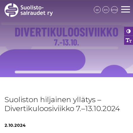
se
en
sme
Suoliston hiljainen yllätys –
Divertikuloosiviikko 7.–13.10.2024
2.10.2024