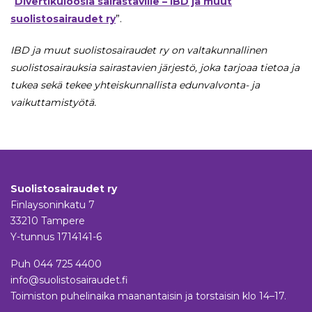
”
Divertikuloosia sairastaville – IBD ja muut
suolistosairaudet ry
”.
IBD ja muut suolistosairaudet ry on valtakunnallinen
suolistosairauksia sairastavien järjestö, joka tarjoaa tietoa ja
tukea sekä tekee yhteiskunnallista edunvalvonta- ja
vaikuttamistyötä.
Suolistosairaudet ry
Finlaysoninkatu 7
33210 Tampere
Y-tunnus 1714141-6
Puh
044 725 4400
info@suolistosairaudet.fi
Toimiston puhelinaika maanantaisin ja torstaisin klo 14–17.