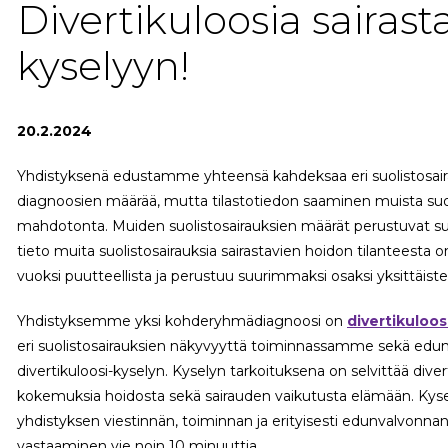
Divertikuloosia sairast
kyselyyn!
20.2.2024
Yhdistyksenä edustamme yhteensä kahdeksaa eri suolistosairaut
diagnoosien määrää, mutta tilastotiedon saaminen muista suol
mahdotonta. Muiden suolistosairauksien määrät perustuvat su
tieto muita suolistosairauksia sairastavien hoidon tilanteest
vuoksi puutteellista ja perustuu suurimmaksi osaksi yksittäis
Yhdistyksemme yksi kohderyhmädiagnoosi on
divertikuloos
eri suolistosairauksien näkyvyyttä toiminnassamme sekä ed
divertikuloosi-kyselyn. Kyselyn tarkoituksena on selvittää diver
kokemuksia hoidosta sekä sairauden vaikutusta elämään. Kyse
yhdistyksen viestinnän, toiminnan ja erityisesti edunvalvonna
vastaaminen vie noin 10 minuuttia.