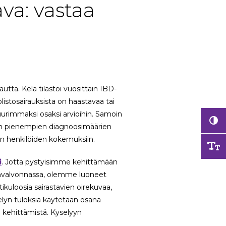
ava: vastaa
ta. Kela tilastoi vuosittain IBD-
istosairauksista on haastavaa tai
urimmaksi osaksi arvioihin. Samoin
a on pienempien diagnoosimäärien
ten henkilöiden kokemuksiin.
i
. Jotta pystyisimme kehittämään
unvalvonnassa, olemme luoneet
tikuloosia sairastavien oirekuvaa,
lyn tuloksia käytetään osana
n kehittämistä. Kyselyyn