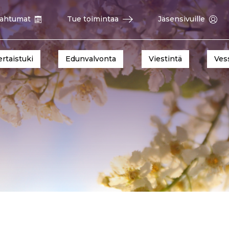
ahtumat
Tue toimintaa
Jäsensivuille
ertaistuki
Edunvalvonta
Viestintä
Ves