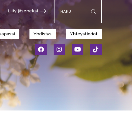
Hae sivustolta
Liity jäseneksi
Suorita haku
sapassi
Yhdistys
Yhteystiedot