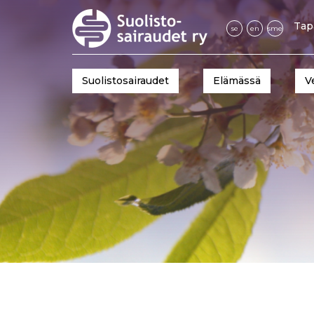
Tap
se
en
sme
Suolistosairaudet
Elämässä
V