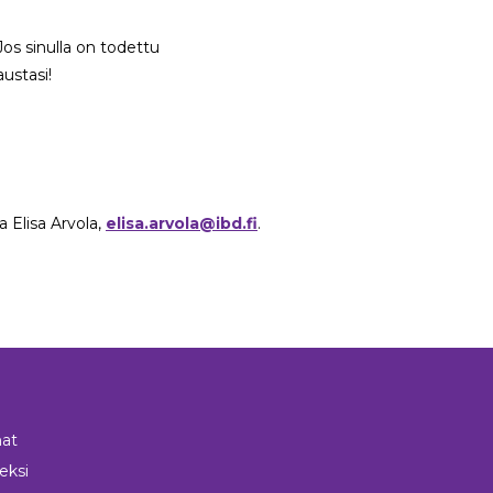
Jos sinulla on todettu
austasi!
a Elisa Arvola,
elisa.arvola@ibd.fi
.
at
neksi