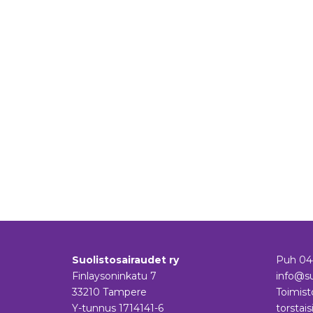
Suolistosairaudet ry
Puh
04
Finlaysoninkatu 7
info@su
33210 Tampere
Toimist
Y-tunnus 1714141-6
torstais