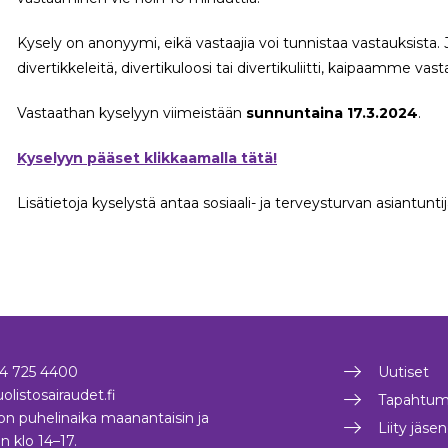
Kysely on anonyymi, eikä vastaajia voi tunnistaa vastauksista. 
divertikkeleitä, divertikuloosi tai divertikuliitti, kaipaamme vast
Vastaathan kyselyyn viimeistään
sunnuntaina 17.3.2024
.
Kyselyyn pääset klikkaamalla tätä!
Lisätietoja kyselystä antaa sosiaali- ja terveysturvan asiantuntij
4 725 4400
Uutiset
olistosairaudet.fi
Tapahtum
on puhelinaika maanantaisin ja
Liity jäse
in klo 14–17.