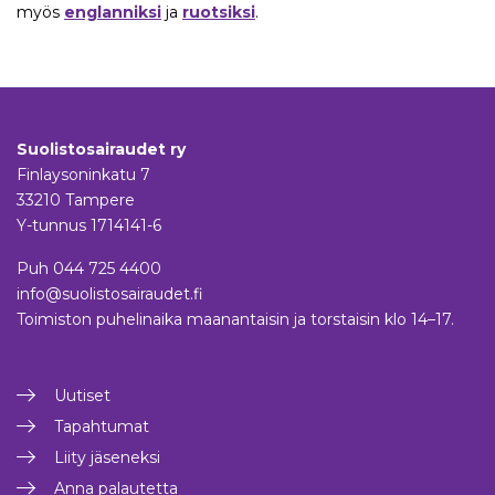
myös
englanniksi
ja
ruotsiksi
.
Suolistosairaudet ry
Finlaysoninkatu 7
33210 Tampere
Y-tunnus 1714141-6
Puh
044 725 4400
info@suolistosairaudet.fi
Toimiston puhelinaika maanantaisin ja torstaisin klo 14–17.
Uutiset
Tapahtumat
Liity jäseneksi
Anna palautetta