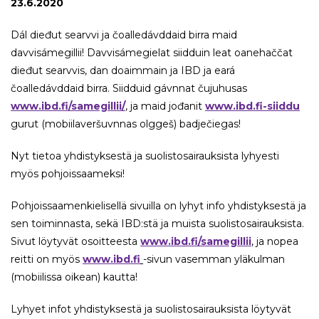
23.6.2020
Dál dieđut searvvi ja čoalledávddaid birra maid
davvisámegillii! Davvisámegielat siidduin leat oanehaččat
dieđut searvvis, dan doaimmain ja IBD ja eará
čoalledávddaid birra. Siidduid gávnnat čujuhusas
www.ibd.fi/samegillii/
, ja maid jođanit
www.ibd.fi-siiddu
gurut (mobiilaveršuvnnas olggeš) badječiegas!
Nyt tietoa yhdistyksestä ja suolistosairauksista lyhyesti
myös pohjoissaameksi!
Pohjoissaamenkielisellä sivuilla on lyhyt info yhdistyksestä ja
sen toiminnasta, sekä IBD:stä ja muista suolistosairauksista.
Sivut löytyvät osoitteesta
www.ibd.fi/samegillii
, ja nopea
reitti on myös
www.ibd.fi
-sivun vasemman yläkulman
(mobiilissa oikean) kautta!
Lyhyet infot yhdistyksestä ja suolistosairauksista löytyvät