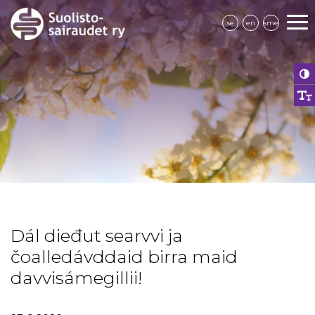
se
en
sme
Dál dieđut searvvi ja
čoalledávddaid birra maid
davvisámegillii!