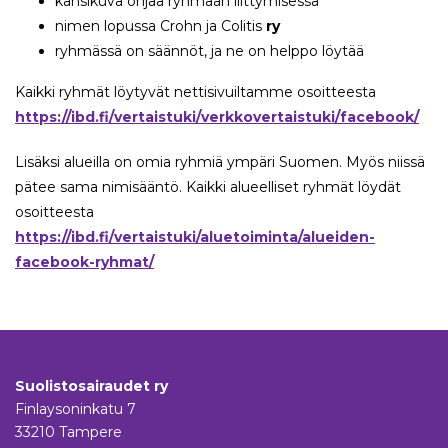
kansikuva ohjaa ryhmään liittymisessä
nimen lopussa Crohn ja Colitis
ry
ryhmässä on säännöt, ja ne on helppo löytää
Kaikki ryhmät löytyvät nettisivuiltamme osoitteesta
https://ibd.fi/vertaistuki/verkkovertaistuki/facebook/
Lisäksi alueilla on omia ryhmiä ympäri Suomen. Myös niissä
pätee sama nimisääntö. Kaikki alueelliset ryhmät löydät
osoitteesta
https://ibd.fi/vertaistuki/aluetoiminta/alueiden-
facebook-ryhmat/
Suolistosairaudet ry
Finlaysoninkatu 7
33210 Tampere