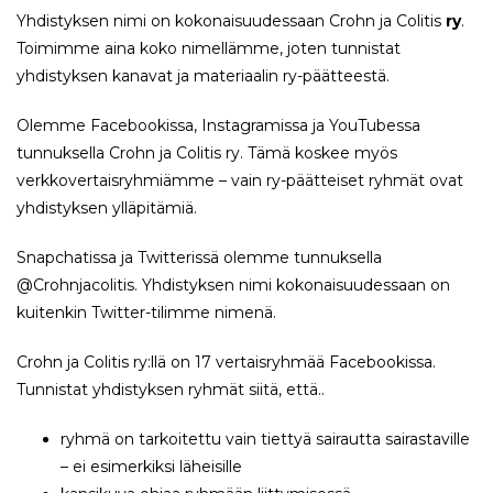
Yhdistyksen nimi on kokonaisuudessaan Crohn ja Colitis
ry
.
Toimimme aina koko nimellämme, joten tunnistat
yhdistyksen kanavat ja materiaalin ry-päätteestä.
Olemme Facebookissa, Instagramissa ja YouTubessa
tunnuksella Crohn ja Colitis ry. Tämä koskee myös
verkkovertaisryhmiämme – vain ry-päätteiset ryhmät ovat
yhdistyksen ylläpitämiä.
Snapchatissa ja Twitterissä olemme tunnuksella
@Crohnjacolitis. Yhdistyksen nimi kokonaisuudessaan on
kuitenkin Twitter-tilimme nimenä.
Crohn ja Colitis ry:llä on 17 vertaisryhmää Facebookissa.
Tunnistat yhdistyksen ryhmät siitä, että..
ryhmä on tarkoitettu vain tiettyä sairautta sairastaville
– ei esimerkiksi läheisille