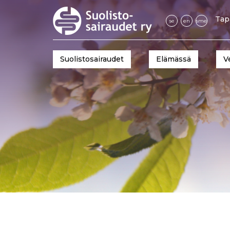
Tap
se
en
sme
Suolistosairaudet
Elämässä
V