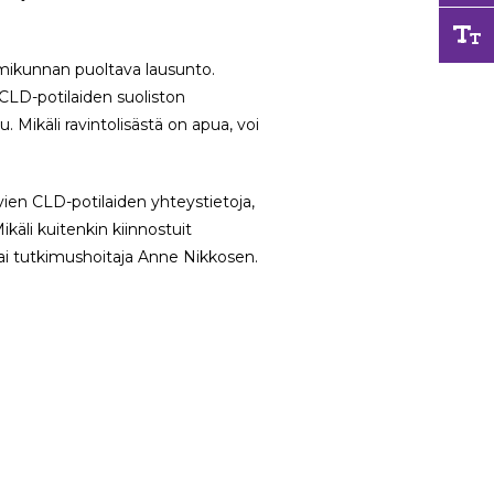
imikunnan puoltava lausunto.
 CLD-potilaiden suoliston
 Mikäli ravintolisästä on apua, voi
vien CLD-potilaiden yhteystietoja,
käli kuitenkin kiinnostuit
tai tutkimushoitaja Anne Nikkosen.