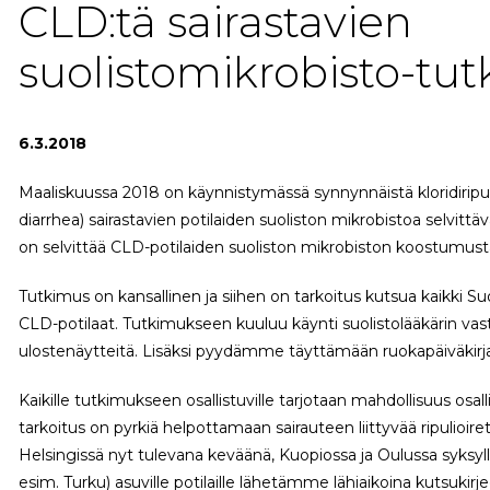
CLD:tä sairastavien
suolistomikrobisto-tu
6.3.2018
Maaliskuussa 2018 on käynnistymässä synnynnäistä kloridiripul
diarrhea) sairastavien potilaiden suoliston mikrobistoa selvitt
on selvittää CLD-potilaiden suoliston mikrobiston koostumust
Tutkimus on kansallinen ja siihen on tarkoitus kutsua kaikki 
CLD-potilaat. Tutkimukseen kuuluu käynti suolistolääkärin vastaa
ulostenäytteitä. Lisäksi pyydämme täyttämään ruokapäiväkirj
Kaikille tutkimukseen osallistuville tarjotaan mahdollisuus osall
tarkoitus on pyrkiä helpottamaan sairauteen liittyvää ripulioir
Helsingissä nyt tulevana keväänä, Kuopiossa ja Oulussa syksyllä 
esim. Turku) asuville potilaille lähetämme lähiaikoina kutsukirje