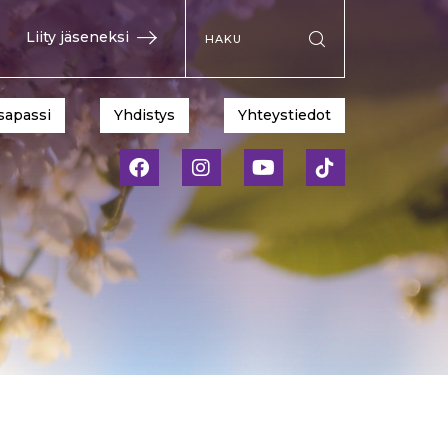
Hae sivustolta
Liity jäseneksi
Suorita haku
sapassi
Yhdistys
Yhteystiedot