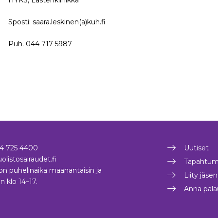
Sposti: saara.leskinen(a)kuh.fi
Puh. 044 717 5987
4 725 4400
Uutiset
olistosairaudet.fi
Tapahtum
on puhelinaika maanantaisin ja
Liity jäse
in klo 14–17.
Anna pala