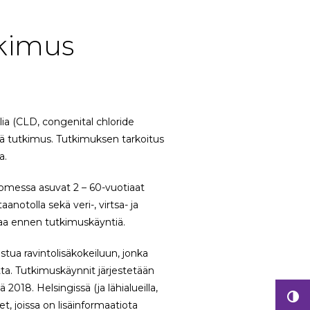
tkimus
ia (CLD, congenital chloride
ävä tutkimus. Tutkimuksen tarkoitus
a.
Suomessa asuvat 2 – 60-vuotiaat
notolla sekä veri-, virtsa- ja
aa ennen tutkimuskäyntiä.
istua ravintolisäkokeiluun, jonka
etta. Tutkimuskäynnit järjestetään
2018. Helsingissä (ja lähialueilla,
et, joissa on lisäinformaatiota