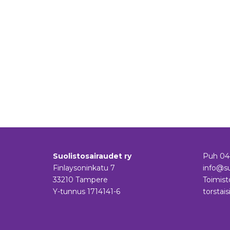
Suolistosairaudet ry
Puh
04
Finlaysoninkatu 7
info@su
33210 Tampere
Toimist
Y-tunnus 1714141-6
torstais