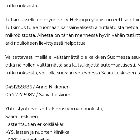
tutkimuksesta.
Tutkimukselle on myönnetty Helsingin yliopiston eettisen to
Tutkimus tulee tuomaan kansainvälisesti ainutlaatuista tietoa
mikrobistosta. Aihetta on tähän mennessä hyvin vähän tutkittu.
arki ripulioireen lievittyessä helpottua.
Valitettavasti meillä ei välttämättä ole kaikkien Suomessa asu
etkä näinollen välttämättä saa kutsukirjettä automaattisesti. Mi
tutkimuksesta, voit olla suoraan yhteydessä Saara Leskiseen 
0451285886 / Anne Nikkonen
044 717 5987 / Saara Leskinen
Yhteistyöterveisin tutkimusryhmän puolesta,
Saara Leskinen
Lastentautien erikoislääkäri
KYS, lasten ja nuorten klinikka
HYKS, Lastenklinikka