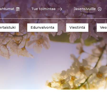
ahtumat
Tue toimintaa
Jäsensivuille
ertaistuki
Edunvalvonta
Viestintä
Ves