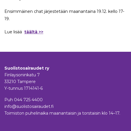
Ensimmäinen chat järjestetään maanantaina 19.12. kello 17-
19.
Lue lisää
täältä >>
Suolistosairaudet ry
Finlaysoninkatu 7
33210 Tampere
Y-tunnus 1714141-6
Puh
044 725 4400
info@suolistosairaudet.fi
Toimiston puhelinaika maanantaisin ja torstaisin klo 14–17.