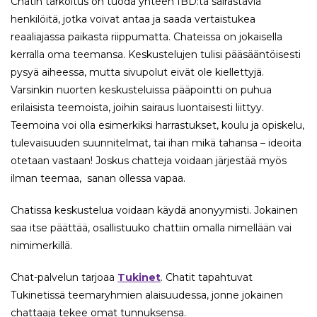
Chatin tarkoitus on tuoda yhteen IBD:tä sairastavia
henkilöitä, jotka voivat antaa ja saada vertaistukea
reaaliajassa paikasta riippumatta. Chateissa on jokaisella
kerralla oma teemansa. Keskustelujen tulisi pääsääntöisesti
pysyä aiheessa, mutta sivupolut eivät ole kiellettyjä.
Varsinkin nuorten keskusteluissa pääpointti on puhua
erilaisista teemoista, joihin sairaus luontaisesti liittyy.
Teemoina voi olla esimerkiksi harrastukset, koulu ja opiskelu,
tulevaisuuden suunnitelmat, tai ihan mikä tahansa – ideoita
otetaan vastaan! Joskus chatteja voidaan järjestää myös
ilman teemaa, sanan ollessa vapaa.
Chatissa keskustelua voidaan käydä anonyymisti. Jokainen
saa itse päättää, osallistuuko chattiin omalla nimellään vai
nimimerkillä.
Chat-palvelun tarjoaa
Tukinet
. Chatit tapahtuvat
Tukinetissä teemaryhmien alaisuudessa, jonne jokainen
chattaaja tekee omat tunnuksensa.