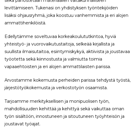
sekä panostetaan materiaalien valtakunnalliseen
levittämiseen. Tukenasi on yhdistyksen työntekijöiden
lisäksi ohjausryhmä, joka koostuu vanhemmista ja eri alojen
ammattihenkilöistä.
Edellytämme soveltuvaa korkeakoulututkintoa, hyviä
yhteistyö- ja vuorovaikutustaitoja, selkeää kirjallista ja
suullista ilmaisutaitoa, esiintymiskykyä, aktiivista ja joustavaa
työotetta sekä kiinnostusta ja valmiutta toimia
vapaaehtoisten ja eri alojen ammattilaisten parissa.
Arvostamme kokemusta perheiden parissa tehdystä työstä,
järjestötyökokemusta ja verkostotyön osaamista.
Tarjoamme merkityksellisen ja monipuolisen työn,
mahdollisuuden kehittää ja kehittyä sekä vaikuttaa oman
työn sisältöön, innostuneen ja sitoutuneen työyhteisön ja
joustavat työajat.