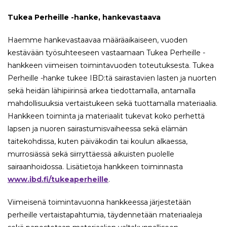
Tukea Perheille -hanke, hankevastaava
Haemme hankevastaavaa määräaikaiseen, vuoden
kestävään työsuhteeseen vastaamaan Tukea Perheille -
hankkeen viimeisen toimintavuoden toteutuksesta. Tukea
Perheille -hanke tukee IBD:tä sairastavien lasten ja nuorten
sekä heidän lähipiirinsä arkea tiedottamalla, antamalla
mahdollisuuksia vertaistukeen sekä tuottamalla materiaalia.
Hankkeen toiminta ja materiaalit tukevat koko perhettä
lapsen ja nuoren sairastumisvaiheessa sekä elämän
taitekohdissa, kuten päiväkodin tai koulun alkaessa,
murrosiässä sekä siirryttäessä aikuisten puolelle
sairaanhoidossa. Lisätietoja hankkeen toiminnasta
www.ibd.fi/tukeaperheille
.
Viimeisenä toimintavuonna hankkeessa järjestetään
perheille vertaistapahtumia, täydennetään materiaaleja