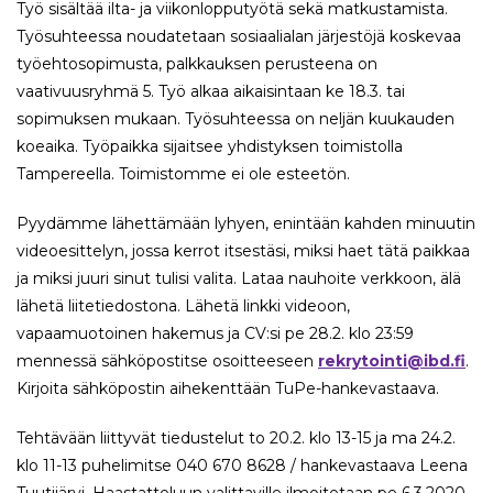
Työ sisältää ilta- ja viikonlopputyötä sekä matkustamista.
Työsuhteessa noudatetaan sosiaalialan järjestöjä koskevaa
työehtosopimusta, palkkauksen perusteena on
vaativuusryhmä 5. Työ alkaa aikaisintaan ke 18.3. tai
sopimuksen mukaan. Työsuhteessa on neljän kuukauden
koeaika. Työpaikka sijaitsee yhdistyksen toimistolla
Tampereella. Toimistomme ei ole esteetön.
Pyydämme lähettämään lyhyen, enintään kahden minuutin
videoesittelyn, jossa kerrot itsestäsi, miksi haet tätä paikkaa
ja miksi juuri sinut tulisi valita. Lataa nauhoite verkkoon, älä
lähetä liitetiedostona. Lähetä linkki videoon,
vapaamuotoinen hakemus ja CV:si pe 28.2. klo 23:59
mennessä sähköpostitse osoitteeseen
rekrytointi@ibd.fi
.
Kirjoita sähköpostin aihekenttään TuPe-hankevastaava.
Tehtävään liittyvät tiedustelut to 20.2. klo 13-15 ja ma 24.2.
klo 11-13 puhelimitse 040 670 8628 / hankevastaava Leena