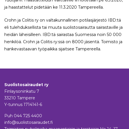
Tuutijärvi. Haastatteluun valittaville ilmoitetaan pe 6.3.2020,
ja haastattelut pidetään ke 11.3.2020 Tampereella.
Crohn ja Colitis ry on valtakunnallinen potilasjärjestö IBD:tä
eli tulehduksellista tai muuta suolistosairautta sairastaville ja
heidän läheisilleen. IBD:tä sairastaa Suomessa noin 50 000
henkilöä. Crohn ja Colitis ry:ssä on 8000 jäsentä. Toimisto ja
hankevastaavan työpaikka sijaitsee Tampereella.
Suolistosairaudet ry
Finlaysoninkatu 7
33210 Tampere
Y-tunnus 1714141-6
Puh
044 725 4400
info@suolistosairaudet.fi