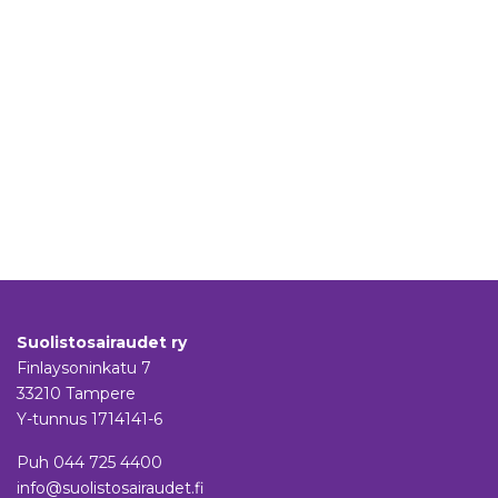
Suolistosairaudet ry
Finlaysoninkatu 7
33210 Tampere
Y-tunnus 1714141-6
Puh
044 725 4400
info@suolistosairaudet.fi