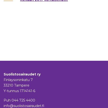
Suolistosairaudet ry
Finlaysoninkatu 7
33210 Tampere
Y-tunnus 1714141-6
Puh
044 725 4400
info@suolistosairaudet.fi