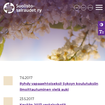
se
en
sme
7.6.2017
Ryhdy vapaaehtoiseksi! Syksyn koulutuksiin
ilmoittautuminen vielä auki
23.5.2017
Kevään 2017 vertaischatit