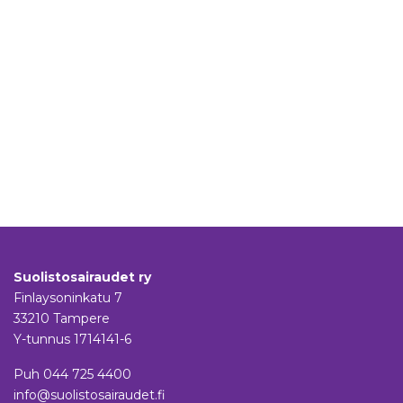
Suolistosairaudet ry
Finlaysoninkatu 7
33210 Tampere
Y-tunnus 1714141-6
Puh
044 725 4400
info@suolistosairaudet.fi