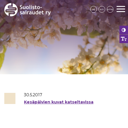
se
en
sme
30.5.2017
Kesäpäivien kuvat katseltavissa