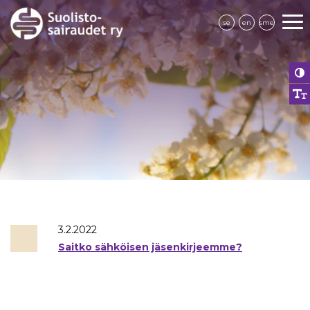
se
en
sme
3.2.2022
Saitko sähköisen jäsenkirjeemme?