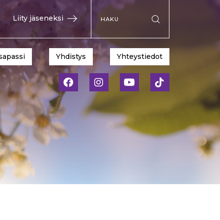
Hae sivustolta
Liity jäseneksi
Suorita haku
sapassi
Yhdistys
Yhteystiedot