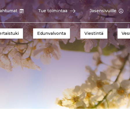
ahtumat
Tue toimintaa
Jäsensivuille
ertaistuki
Edunvalvonta
Viestintä
Ves