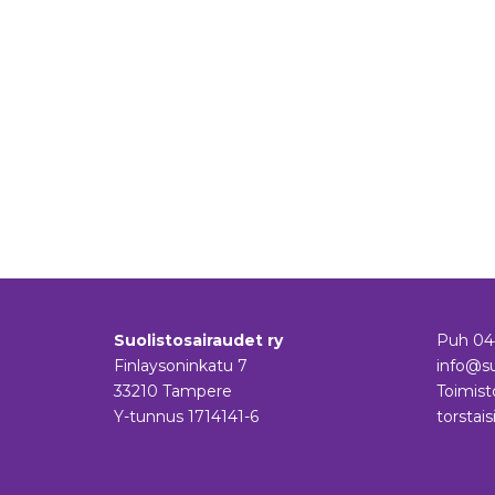
Suolistosairaudet ry
Puh
04
Finlaysoninkatu 7
info@su
33210 Tampere
Toimist
Y-tunnus 1714141-6
torstais