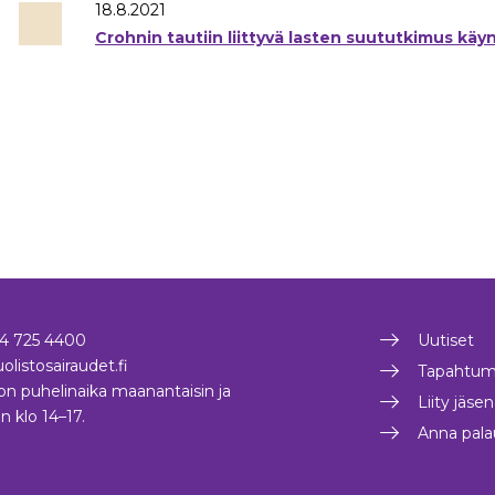
18.8.2021
Crohnin tautiin liittyvä lasten suututkimus käy
4 725 4400
Uutiset
olistosairaudet.fi
Tapahtum
on puhelinaika maanantaisin ja
Liity jäse
in klo 14–17.
Anna pala