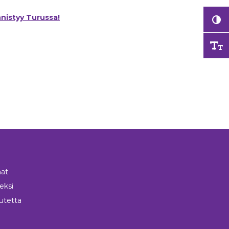
nnistyy Turussa!
at
neksi
utetta