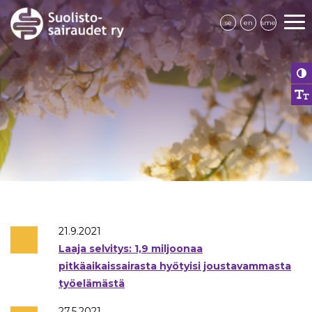
se
en
sme
21.9.2021
Laaja selvitys: 1,9 miljoonaa
pitkäaikaissairasta hyötyisi joustavammasta
työelämästä
27.5.2021