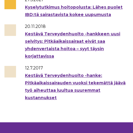
Kyselytutkimus hoitopolusta: Lähes puolet
IBD:tä sairastavista kokee uupumusta
20.11.2018
Kestävä Terveydenhuolto -hankkeen uusi
selvitys: Pitkäaikaissairaat eivät saa
yhdenvertaista hoitoa – syyt täysin
korjattavissa
12.7.2017
Kestävä Terveydenhuolto -hanke:
Pitkäaikaissairauden vuoksi tekemättä jäävä
työ aiheuttaa luultua suuremmat
kustannukset