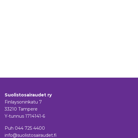
Suolistosairaudet ry
Finlaysoninkatu 7
33210 Tampere
Y-tunnus 1714141-6
Puh
044 725 4400
info@suolistosairaudet.fi