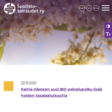
se
en
sme
22.9.2021
Kanta-Hämeen uusi IBD-palvelupolku lisää
hoidon tasalaatuisuutta