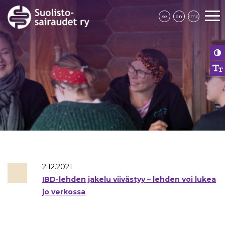
se
en
sme
2.12.2021
IBD-lehden jakelu viivästyy – lehden voi lukea
jo verkossa