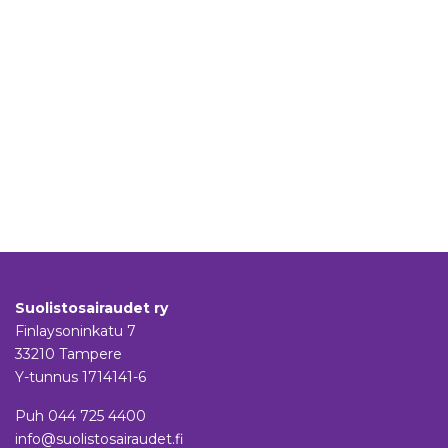
Suolistosairaudet ry
Finlaysoninkatu 7
33210 Tampere
Y-tunnus 1714141-6
Puh
044 725 4400
info@suolistosairaudet.fi