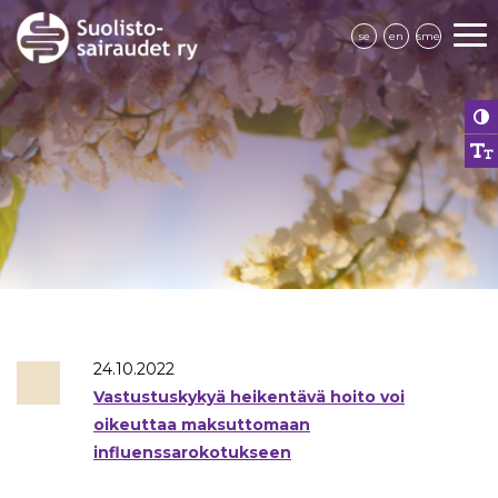
se
en
sme
24.10.2022
Vastustuskykyä heikentävä hoito voi
oikeuttaa maksuttomaan
influenssarokotukseen