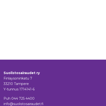
Suolistosairaudet ry
Finlaysoninkatu 7
33210 Tampere
Y-tunnus 1714141-6
Puh
044 725 4400
info@suolistosairaudet.fi