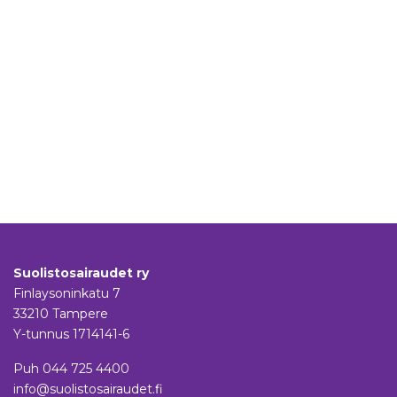
Suolistosairaudet ry
Finlaysoninkatu 7
33210 Tampere
Y-tunnus 1714141-6
Puh
044 725 4400
info@suolistosairaudet.fi