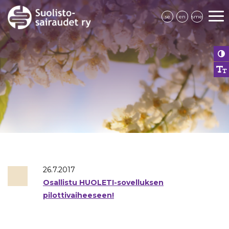
se
en
sme
26.7.2017
Osallistu HUOLETI-sovelluksen
pilottivaiheeseen!