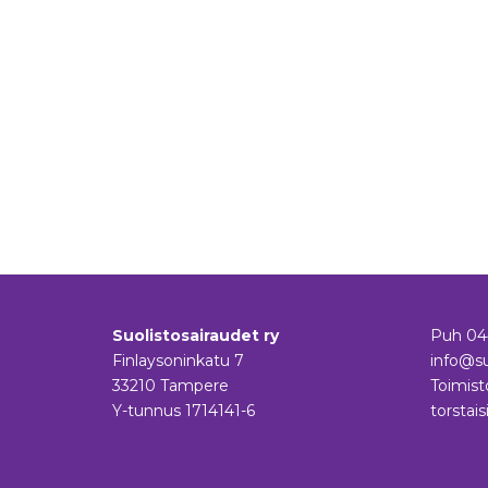
Suolistosairaudet ry
Puh
04
Finlaysoninkatu 7
info@su
33210 Tampere
Toimist
Y-tunnus 1714141-6
torstais