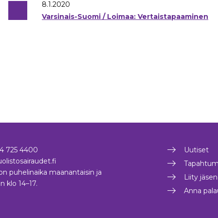
8.1.2020
Varsinais-Suomi / Loimaa: Vertaistapaaminen
4 725 4400
Uutiset
olistosairaudet.fi
Tapahtum
on puhelinaika maanantaisin ja
Liity jäse
in klo 14–17.
Anna pala