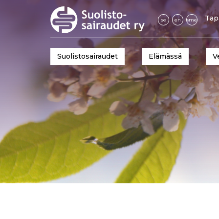
Tap
se
en
sme
Suolistosairaudet
Elämässä
V