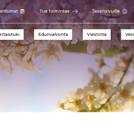
ahtumat
Tue toimintaa
Jäsensivuille
ertaistuki
Edunvalvonta
Viestintä
Ves