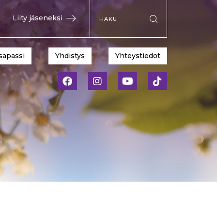
Hae sivustolta
Liity jäseneksi
Suorita haku
sapassi
Yhdistys
Yhteystiedot