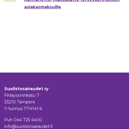
asia­kas­mak­suil­le
Suolistosairaudet ry
Finlaysoninkatu 7
33210 Tampere
Y-tunnus 1714141-6
Puh
044 725 4400
info@suolistosairaudet.fi