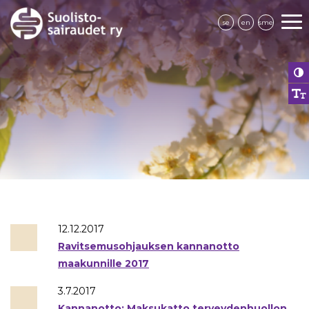
se
en
sme
12.12.2017
Ravitsemusohjauksen kannanotto
maakunnille 2017
3.7.2017
Kannanotto: Maksukatto ter­vey­den­huol­lon