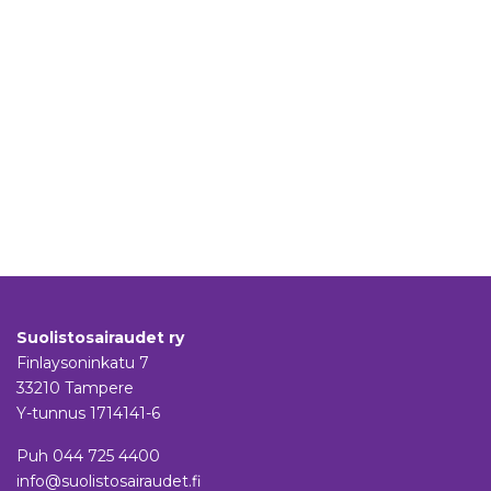
Suolistosairaudet ry
Finlaysoninkatu 7
33210 Tampere
Y-tunnus 1714141-6
Puh
044 725 4400
info@suolistosairaudet.fi