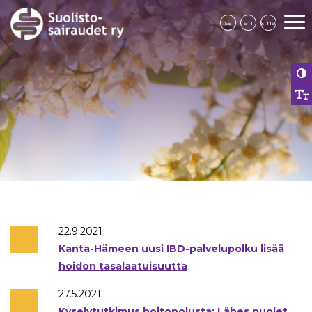
se
en
sme
22.9.2021
Kanta-Hämeen uusi IBD-palvelupolku lisää
hoidon tasalaatuisuutta
27.5.2021
Kyselytutkimus hoitopolusta: Lähes puolet