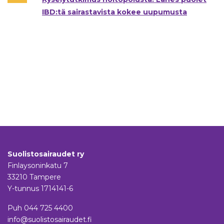
IBD:tä sairastavista kokee uupumusta
Suolistosairaudet ry
Finlaysoninkatu 7
33210 Tampere
Y-tunnus 1714141-6
Puh
044 725 4400
info@suolistosairaudet.fi