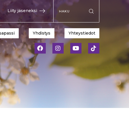
Hae sivustolta
Liity jäseneksi
Suorita haku
sapassi
Yhdistys
Yhteystiedot