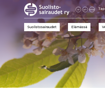
Tap
se
en
sme
Suolistosairaudet
Elämässä
V