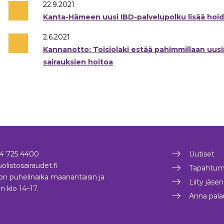
22.9.2021
Kanta-Hämeen uusi IBD-palvelupolku lisää hoid
2.6.2021
Kannanotto: Toisiolaki estää pahimmillaan uu
sairauksien hoitoa
4 725 4400
Uutiset
olistosairaudet.fi
Tapahtum
on puhelinaika maanantaisin ja
Liity jäse
in klo 14–17.
Anna pala