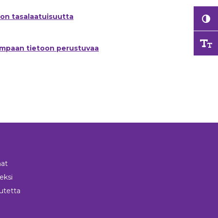
on tasalaatuisuutta
simpaan tietoon perustuvaa
at
neksi
utetta