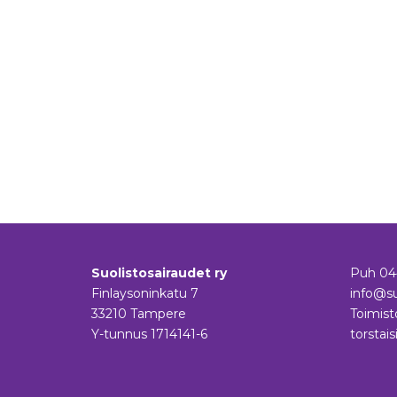
Suolistosairaudet ry
Puh
04
Finlaysoninkatu 7
info@su
33210 Tampere
Toimist
Y-tunnus 1714141-6
torstais