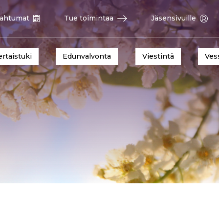
ahtumat
Tue toimintaa
Jäsensivuille
ertaistuki
Edunvalvonta
Viestintä
Ves