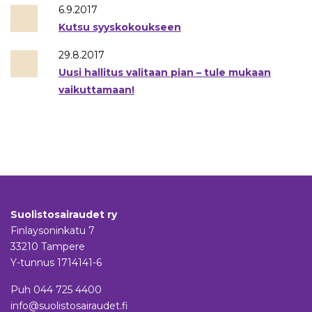
6.9.2017
Kutsu syyskokoukseen
29.8.2017
Uusi hallitus valitaan pian – tule mukaan
vaikuttamaan!
Suolistosairaudet ry
Finlaysoninkatu 7
33210 Tampere
Y-tunnus 1714141-6
Puh
044 725 4400
info@suolistosairaudet.fi