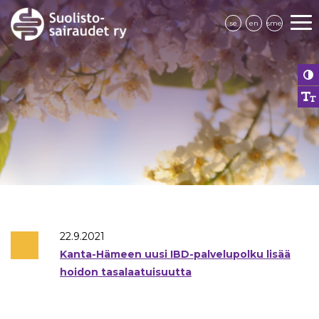
se
en
sme
22.9.2021
Kanta-Hämeen uusi IBD-palvelupolku lisää
hoidon tasalaatuisuutta