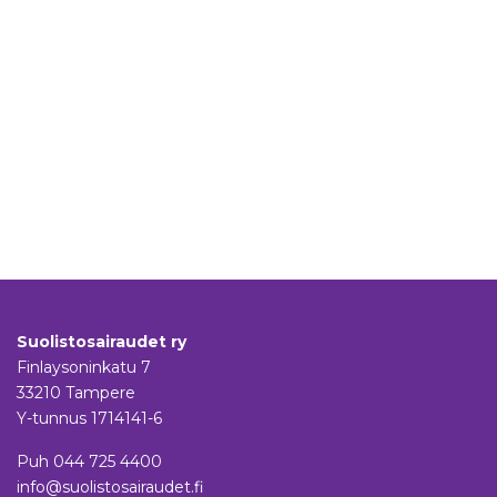
Suolistosairaudet ry
Finlaysoninkatu 7
33210 Tampere
Y-tunnus 1714141-6
Puh
044 725 4400
info@suolistosairaudet.fi