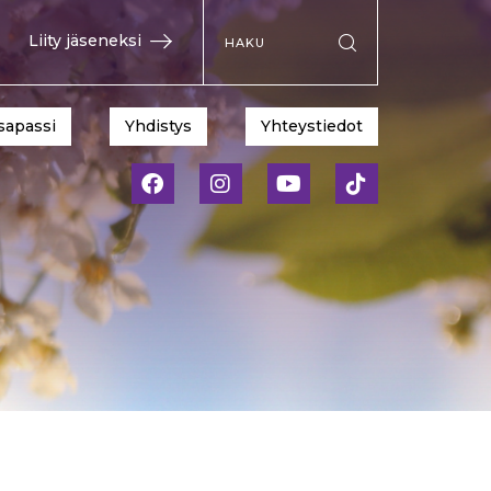
Hae sivustolta
Liity jäseneksi
Suorita haku
sapassi
Yhdistys
Yhteystiedot