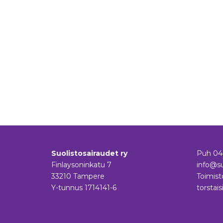
Suolistosairaudet ry
Puh
04
Finlaysoninkatu 7
info@su
33210 Tampere
Toimist
Y-tunnus 1714141-6
torstais