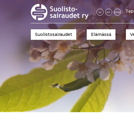
Tap
se
en
sme
Suolistosairaudet
Elämässä
V