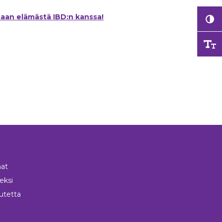
taan elämästä IBD:n kanssa!
at
neksi
utetta