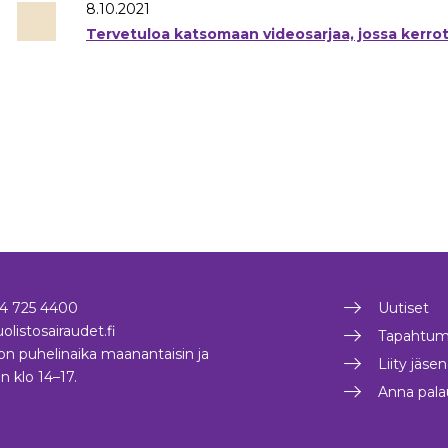
8.10.2021
Tervetuloa katsomaan videosarjaa, jossa kerro
4 725 4400
Uutiset
olistosairaudet.fi
Tapahtum
on puhelinaika maanantaisin ja
Liity jäse
in klo 14–17.
Anna pala