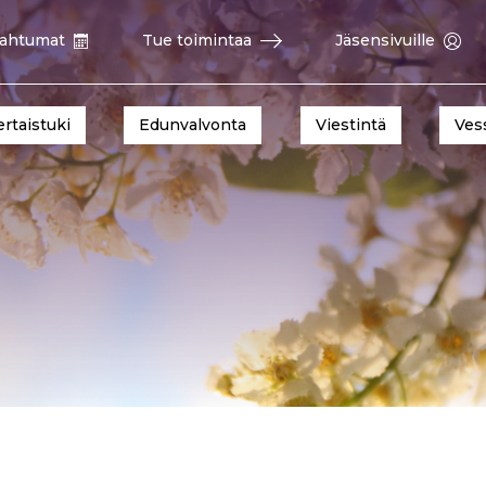
ahtumat
Tue toimintaa
Jäsensivuille
ertaistuki
Edunvalvonta
Viestintä
Ves