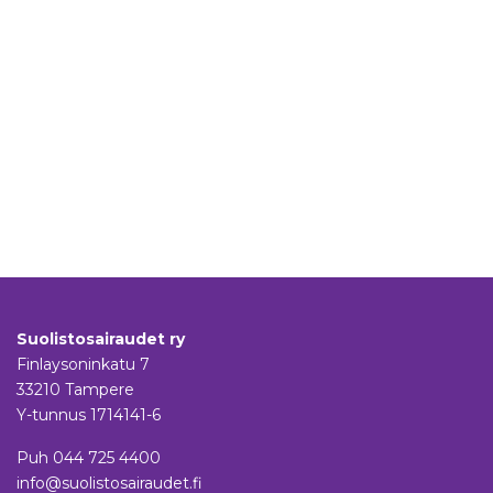
Suolistosairaudet ry
Finlaysoninkatu 7
33210 Tampere
Y-tunnus 1714141-6
Puh
044 725 4400
info@suolistosairaudet.fi