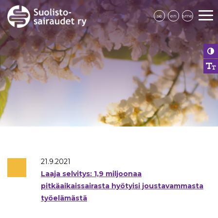
se
en
sme
21.9.2021
Laaja selvitys: 1,9 miljoonaa
pitkäaikaissairasta hyötyisi joustavammasta
työelämästä