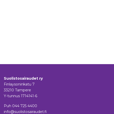
Suolistosairaudet ry
Finlaysoninkatu 7
33210 Tampere
Y-tunnus 1714141-6
Puh
044 725 4400
info@suolistosairaudet.fi